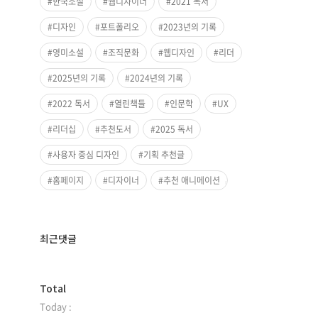
한국소설
웹디자이너
2021 독서
디자인
포트폴리오
2023년의 기록
영미소설
조직문화
웹디자인
리더
2025년의 기록
2024년의 기록
2022 독서
열린책들
인문학
UX
리더십
추천도서
2025 독서
사용자 중심 디자인
기획 추천글
홈페이지
디자이너
추천 애니메이션
최근댓글
방
Total
문
Today :
자