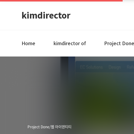
kimdirector
Home
kimdirector of
Project Don
Project Done/웹 아이덴티티