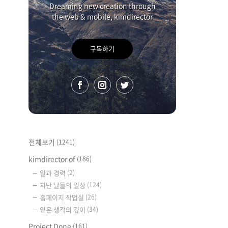
Dreaming new creation through
the web & mobile, kimdirector
구독하기
전체보기
(1241)
kimdirector of
(186)
일과 경력
(2)
지난 날들의 일상
(124)
홈페이지 작업실
(26)
얕은 생각의 깊이
(34)
Project Done
(161)