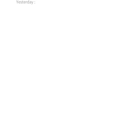
Yesterday :
수