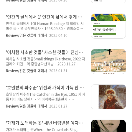
Review/읽은 것들에 대해서
2025.04.28
이라 말할 수 있을 듯하다. 주인공의 1인칭 시점으로 전
편에서의 주인공 필립은 직업에 대해서 그리고 삶의 자
개되고 어린 시절부터 성인이 되는 성장 과정, 그리고 주
유의 선택 의지에 따른 방황이 기본적인 틀이었다면, 2
인공에게 ..
편에서는 조금 더 다채롭게 진행되며, 필립을 중심으로
'인간의 굴레에서 1' 인간이 삶에서 겪게 되
1인칭 시점으로 스토리가 전개된다. 큰 축의 흐름을 굳
는 고뇌와 방황, 그리고 궁극적인 자유를 찾
이 나누자면 3가지로 볼 수 있다. 첫 번째, 밀드레드와
인간의 굴레에서 1Of Human Bondage 저 윌리엄 서
아 가는 성장 과정을 그린 소설
관계에서, 그리고 자신의 전재산을 투자한 주식에 실패
머싯 몸 · 역 송무민음사 · 1998.09.30 · 영미소설민
하며 비참해진 모습 속에서의 삶, 그리고 다시 찾아온 사
음사 세계문학전집 112025.04.02 ~ 04.09 · 08시간
Review/읽은 것들에 대해서
2025.04.10
랑으로 나눌 수 있겠다. 필립과 자신에게 돌아온 밀레드
31분 윌리엄 서머싯 몸의 책을 언제 읽었는지 기억하지
레와의 관계는 여전히 현재 진행형으로 이어진다. 특히,
못할 정도로 오래된 것 같다. 리뷰 기록을 살펴보니
소개해준 친구에게 밀..
2017년 6월에 마지막으로 읽은 책이 “달과 6펜스”였
'이처럼 사소한 것들' 사소한 것들에 진심이
다. 시간이 꽤나 흘렀지만, 그 내용은 아직까지 기억하고
담긴 의미에 대한 클레어 키건의 짧은 단상
있는 것을 보면 상당히 인상적인 소설이었다고 생각할
이처럼 사소한 것들Small things like these, 2022 저
수 있을 듯하다. 아주 오랜만에 “윌리엄 서머싯 몸”의 소
클레어 키건 · 역 홍한별다산책방 · 2023.11.27 · 영
설 “인간의 굴레에서” 1편을 읽어 보게 되었는데, 오랜
미소설 2025.01.28 ~ 01.28 · 1시간 12분 ‘클레어 키
Review/읽은 것들에 대해서
2025.01.31
만에 읽게 되는 그의 소설이기에 기대심을 갖고 읽게 된
건’이라는 작가를 이번에 처음 알게 되었다. 그래서인지
소설이라 할 수 있다. “인간의 굴레에서”는 저자인 “윌
작가에 대해서 궁금해진 것은 당연한 귀결로 이어진다
리엄 서머싯 몸..
고 해도 좋을 듯하다. 책을 소개하는 사이트에서 책에 대
'호밀밭의 파수꾼' 위선과 가식이 가득 찬 세
한 정보와 작가에 대해서 살펴봤다. ‘가디언’에서는 “탄
상을 살아가기 위한 내면의 성장을 꿈꾸는 이
광 속의 다이아몬드처럼 희귀하고 진귀하다”라는 찬사
호밀밭의 파수꾼The Catcher in the Rye, 1951 저 제
들을 위한 소설
를 보냈고, 그의 모든 작품들이 얇고 예리하고 우수하기
롬 데이비드 샐린저 · 역 이덕형문예출판사 ·
때문이라는 것이다. ‘클레어 키건’은 작가 생활 24년 동
1998.8.31 · 영미소설문예세계문학선 003
Review/읽은 것들에 대해서
2025.01.27
안 단 4권의 책을 냈는데, 첫 작품은 1999년에 단편집
2025.01.22 ~ 01.26 · 03시간 15분 오래전, 정확하게
‘남극’으로 아일랜드 문학상과 월리엄 트레버상을..
기억나지는 않는다. 기억하고 있는 것은 어떤 TV 프로그
램에서 비틀즈에 대한 정보를 다루는 프로그램이었는
'가재가 노래하는 곳' 세번 버림받은 여자의
데, 비틀즈 멤버인 존 레넌이 호텔 앞에서 팬으로부터 암
성장 스토리와 습지가 가지는 의미가 특별함
살을 당하게 되는데, 존 레넌이 암살 당시에 들고 있던
가재가 노래하는 곳Where the Crawdads Sing,