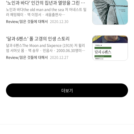
'노인과 바다' 인간의 집년과 열망을 그린 소
니다. 영화를 보고 난 후 검색을 했을 때, 우연히 알게 된
설
소설이기도 하고, 프란치스코 교황이 두 차례의 인터뷰
노인과 바다the old man and the sea 저 어네스트 밀
과정에서 '세상의 주인'이라는 소설을 언급하며, 세상 사
러 헤밍웨이 · 역 이정서 · 새움출판사
람들이 모두 꼭 읽었으면 하는 바람을 이야기했었습니
2018.04.27 · 영미소설 집에서 읽은 이 책이야 말
Review/읽은 것들에 대해서
2020.12.30
다. 뿐만 아니라 전임 교황이셨던 베네딕토 16세 교황도
로 요즘 딱 어울리는 책인 아닌가 생각해 본다. 한 인간
이 소설을 언급했었지요. 출간된 지 100여 년이나 지난
의 집념이 얼마나 대단한지 보여주고 있으며, 요즘 신종
소설을, 정확..
바이러스 코로나19로 인해 그야말로 인간의 집념을 제
'달과 6펜스' 폴 고갱의 인생 스토리
대로 보여 주는 시기여야 할 때인 듯합니다. 《노인과 바
다》(The Old Man and the Sea)를 굳이 설명하지 않
달과 6펜스The Moon and Sixpence (1919) 저 윌리
아도 대부분의 사람들이 익히 잘 알고 있는 미국의 소설
엄 서머싯 몸 · 역 송무 · 민음사 · 2000.06.30영미소
가 어니스트 헤밍웨이의 작품이다. 1952년에 쓰였으
설 · 세계문학전집 38 달과 6펜스는 폴 고갱을 모
Review/읽은 것들에 대해서
2020.12.27
며 낚시가 취미였던 작자의 지식이 배경이 되어 집필된
티브로 한 소설로 폴 고갱의 삶을 찰스 스트릭랜드라는
소설이기도 하다. 어부인 산티아고 노인이 커다란 청새
인물로 작가 중심으로 쓴 서적이다. 이 소설을 모두 읽고
치를 낚시로 잡지만, 항구로 돌아오는..
난 다음에 인터넷으로 폴 고갱의 그림을 찾아보았다. 그
의 작품을 보고 있으면 왠지 낯선 느낌을 받았다. 작품
속에 보이는 색채들이 내 눈에는 이질적으로 보이기도
하고 내가 그림을 잘 보지 안 하는 것도 같기도 하
더보기
고.... 암튼 위에서 간단히 얘기했듯이 폴 고갱의 인생을
들여다볼 수 있는 소설이라지만, 찰스 스트릭랜드라는
인물은 도저히 이해하기 힘든 인물로 묘사되어 있다. 찰
스 스트릭랜드라는 인물은..