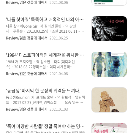
려면 안경까지 벗어야 보이는 편인데, 이건 뭐 눈이 침침
계문학전집 118 2021.07.24 ~ 08.04 에밀리 브론
Review/읽은 것들에 대해서
2021.08.06
해지니 참 안타까운 일이 아닐 수 없다. 눈을 게슴츠리하
테의 처음이자 마지막 소설이며, 유일한 소설답게 상당
게 뜨고, 읽다 보니 안구가 뻑뻑하고 자꾸 눈알을 굴리
히 인상적인 소설로 기억될 것같다. 1800년대에 집필된
며, 먼 ..
《폭풍의 언덕》은 제목답게 바람 잘날 없는 소설이기
'나를 찾아줘' 똑똑하고 매혹적인 나의 아내
도 한 것이 개인적인 생각이다. 그만큼 처음부터 마지막
가 사라졌다.
까지 책을 놓을 수 없게 만드는 힘이 있는 것처럼 느껴졌
나를 찾아줘Gone Girl 저 길리언 플린 · 역 강선
다. 보통 출퇴근 시간 때나 점식심사 후 읽는 정도이기는
재 · 푸른숲 · 2013.03.25영미소설 2021.06.11 ~
하지만 읽는내내 긴장감을 느낄 수 있었고, 남자 주인공
06.24 몇 해 전인가 영화가 개봉되면서 상당한 방
Review/읽은 것들에 대해서
2021.06.25
인 '히스클리프'의 광기 어린 모습에서 인간으로서 가지
향을 불러일으킨 영화로 기억되었던 기억이 납니다. 하
기 힘든 잔인함에 흥분했던 기억이 떠오른다. 이런 이유
지만 나는 이 영화를 보지 않았고, 내가 기억하기에는 당
에서인지 1800년대 이 소설이..
시에는 대부분 영화를 보기 위해서는 극장을 가지 않으
'1984' 디스토피아적인 세계관을 위시한 전
면 다른 방법으로 영화를 보곤 했던 시기입니다. 어둠의
체주의를 비판한 소설
방법으로 통용되어 온 '토렌트'에서 보고 싶은 영화를 다
1984 저 조지오웰 · 역 임소연 · 더디(더디퍼런
운받아서 보곤 했던 기억이 납니다. 지금은 토렌트를 사
스) · 2018.08.22영미소설 · 더디 세계문학
용하고 있지 않지만, 당시까지는 토렌트는 영화를 공짜
011 2021.03.26 ~ 04.07 요즘 이상하게 어두운
Review/읽은 것들에 대해서
2021.04.08
로 보기에는 아주 유용한 방법 중에 하나였지만 저작권
느낌이나 부정적인 컨셉이 강한 소설들을 많이 읽고 있
문제가 대두되자 대부분의 영화는 토렌트에서 자취를
다는 생각이 들었다. 이유를 설명할 수는 없을 것 같다.
감추게 되고 더 이상 최신영화를 내려받는..
단지 읽고 싶은 책을 찾다 보니 그런 소설들만 찾게 되고
'동급생' 마지막 한 문장의 위력을 느끼다.
읽고 있는 듯하다. 내가 가지고 있던, 내 마음속에 내재
된 무언가가 이런 책들을 요구하고 있다고는 할 수 없겠
동급생Reunion 저 프레드 울만 · 역 황보석 · 열린책
지만 말이다. '조지 오웰'에 대해서는 이미 예전에 읽었
들 · 2017.02.27(전자책)영미소설 요즘 읽는 책들
던 소설인 을 통해서 어느 정도 각인되어 있는 상태이긴
이 모두 짧은 단편인 것도 이상하지만, 내용도 조금은 색
Review/읽은 것들에 대해서
2021.01.03
하지만 이 소설로 인해 이 작가에 대한 생각이 방점을 찍
다른 것들이 대부분인 것도 나름대로 특징인 듯하다. 물
지 않을까 조심스럽게 생각해 본다. 아마도 많은 사람들
론 그런 것들을 정해 놓고 읽는 것도 아닌데 말이다. 이
이 '조지 오웰'에 대해서 알고 있을..
소설은 짧은 단편에 불가하다. 맘먹고 읽으면 금방 완독
'죽여 마땅한 사람들' 정말 죽여야 하는 명백
할 정도의 내용 밖에 되지 않는다. 내용은 간단하지만 다
한 이유가 있다
읽고 나면 뭔가 아련함이 남는 것이 조금은 낯설게 느껴