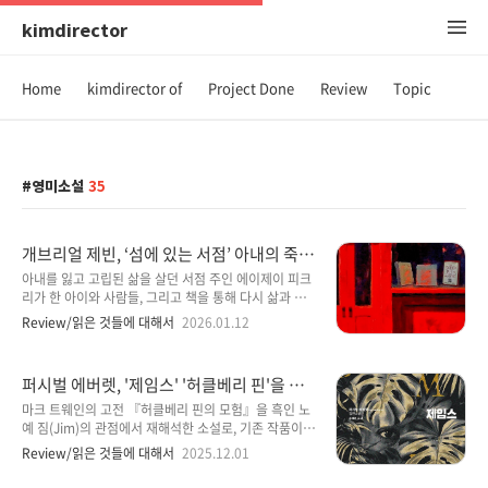
kimdirector
Home
kimdirector of
Project Done
Review
Topic
영미소설
35
개브리얼 제빈, ‘섬에 있는 서점’ 아내의 죽음
으로 닫혀 있던 까칠한 서점 주인이 책과 사
아내를 잃고 고립된 삶을 살던 서점 주인 에이제이 피크
랑을 통해 다시 삶과 사람과의 관계의 의미를
리가 한 아이와 사람들, 그리고 책을 통해 다시 삶과 관
회복해 가는 따뜻한 이야기가 있는 소설
계의 의미를 회복해 가는 과정을 그린 작품이다. 외딴섬
Review/읽은 것들에 대해서
2026.01.12
의 작은 서점을 배경으로, 상실과 고독 속에서도 인간은
이야기와 타인에 의해 다시 연결되고 변화할 수 있음을
조용하고 따뜻한 서정으로 보여준다. 섬에 있는 서점
퍼시벌 에버렛, '제임스' '허클베리 핀'을 완
The Storied Life of A. J. Fikry, 2014 개브리얼 제빈
벽하게 재해석한 작품으로, 인종적 우월주의
역 엄일녀 · 문학동네 · 2017.10.05 · 영미소설
마크 트웨인의 고전 『허클베리 핀의 모험』을 흑인 노
의 부조리를 묘사하고 가족과 자유를 찾는 여
2025.12.30 ~ 2026.01.06 · 7시간 41분 ‘섬에 있는
예 짐(Jim)의 관점에서 재해석한 소설로, 기존 작품이
정에 대한 새로운 시각을 제시한 작품
서점’은 제목에 혹해서 읽게 되었는데, 기대와는 달리 조
지니고 있던 인종적 사고의 한계와 시각의 편향을 정면
Review/읽은 것들에 대해서
2025.12.01
금은 아쉬움이 묻어나는 소설일 듯하지만, 그렇다고 재
으로 비튼다. 흑인 노예 짐을 지적이고 능동적인 주체적
미없는 소설도 아니다. 흥미로운 부분들도 있고, ..
인물로 그리며, 그를 통해서 미국 사회의 인종적 위계와