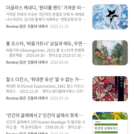
문학적 전통의 한계를 비판하는 작품 제임스James 퍼
더글라스 케네디, ‘원더풀 랜드’ 가까운 미래
시벌 에버렛역 송혜리 · 문학동네 · 2025.09.04 · 영
의 미국은 분열된 두 체제 속에서 스파이로
미소설 2025.11.20 ~ 11.26 · 9시간 27분 ‘제임스’는
가까운 미래의 미국은 극단적인 분열로 인해 두 체제로
투입된 요원의 가족과 자유, 감시와 선택, 그
완전히 호기심에 의해 읽게 된 소설이다. 이 소설은 ‘마
나누어진다. 감시와 통제가 지배하는 ‘연방공화국’과 자
리고 인간 내면의 갈등을 다룬 소설
크 트웨인’의 유명한 소설 ‘허클베리 핀의 모험’에 등장
유를 내세우는 ‘공화국연맹’ 사이에서 벌어지는 이야기
Review/읽은 것들에 대해서
2025.11.10
하는 흑인 노예 ‘짐(jim)’의 관점에서 재해석한 소설이
를 담고 있다. 연방공화국의 정보요원이 반대 진영의 이
다. 어렸을 때, 읽고, 애니메이션으로 본 기억이 있고, 기
복동생을 제거하라는 임무를 받지만 가족이라는 유대와
억 속에..
체제의 명령 사이에서 갈등을 겪게 된다. 체제가 인간의
폴 오스터, ‘바움가트너’ 상실과 애도, 우연과
관계를 어떻게 파괴하는지, 감시와 통제, 이념과 신념,
순간을 만들어 가며 삶에서의 관계와 사랑에
자유와 통제 사이에서 선택을 강요받게 된다. 더글라스
바움가트너Baumgartner, 2023 폴 오스터역 정영목
대한 애틋한 사유에 대한 기억
케네디는 미국의 정치적 양극화와 기술 통제 사회의 비
· 열린책들 · 2025.04.30 · 영미소설 2025.07.30 ~
판적 사고와 인간의 자유의 본질을 되묻는 소설이다. 읽
08.01 · 5시간 3분 폴 오스터의 네 번째 읽은 소설이기
Review/읽은 것들에 대해서
2025.08.04
는데 8분 정도 소요 원더풀 랜드FLYOVER 더글라스 케
도 하고 그의 마지막 소설인 ‘바움가트너’를 읽게 되었고
네디역 조동섭 · 밝은세상 · 2024.10.16 · 영미소설
폴 오스터의 1주기에 맞춰 출간된 소설이다. 그의 소설
2025.11.03 ~ 11.08 · 11시간 0..
들 대부분 장편에 속하는 소설들에 비하면 비교적 많지
찰스 디킨스, ‘위대한 유산’ 알 수 없는 거액
않은 분량이기에 가볍게 읽을 수 있다고 생각한다면 그
의 상속을 받고 신분 상승을 꿈꾸지만, 결국
건 아마도 잘못 생각한 것일지도 모른다. 전체 분량은 짧
위대한 유산Great Expectations, 1861 찰스 디킨스
진정한 인간성을 깨달아 가는 내적 성장 소설
게 느껴지겠지만 내용으로 본다면 다채롭다는 느낌을
북로드 · 2015.12.20 · 영미소설더클래식북스 시리즈
받을 수 있지 않을까 생각한다. 폴 오스터의 대부분의 책
2025.06.30 ~ 07.09 · 15시간 35분 아주 오랜만에 꺼
Review/읽은 것들에 대해서
2025.07.14
들은 섬세한 묘사와 주변 환경에 대한 사색이 다양하다
내 든 ‘찰스 디킨스’의 소설을 읽게 되었다. 2022년 11
는 것과 등장인물들의 입체적인 느낌들이 있는 것이 특
월에 읽은 ‘두 도시 이야기’에 이어서 두 번째 읽은 소설
징일 수 있는데, 그런 부분들을..
이다. ‘두 도시 이야기’는 프랑스혁명 전후에 있었던 민
‘인간의 굴레에서 2’ 인간이 삶에서 겪게 되
중들의 방대한 이야기를 다뤘다면 이번에 읽게 된 소설
는 고뇌와 방황, 그리고 궁극적인 자유를 찾
‘위대한 유산’은 1861년에 출간된 디킨스의 대표 소설
인간의 굴레에서 2Of Human Bondage 저 윌리엄 서
아 가는 성장 과정을 그린 소설
로 빅토리아 시대의 계급 사회의 부조리에 대한 날카로
머싯 몸 · 역 송무민음사 · 1998.09.30 · 영미소설세
운 비판과 인간 내면의 성장 과정을 섬세하게 다룬 소설
계문학전집 122025.04.16 ~ 04.24 · 07시간 05분 1