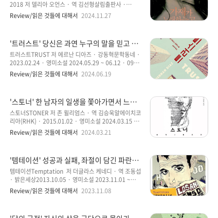
을 주는 소설
책이 ‘호밀밭의 파수꾼’이라는 사실만 기억할 뿐이었다.
2018 저 델리아 오언스 · 역 김선형살림출판사 ·
그렇게 기억 속에서 잊혀 가고 있을 즈음, 읽을 책을 뒤
2019.06.14 · 영미소설 2024.11.11 ~ 2024.11.21 ·
Review/읽은 것들에 대해서
2024.11.27
적이다가 발견한 책이 바로 이 책이다. 언제인지는 모르
10시간 33분 ‘델리아 오언스’의 소설은 이미 읽은 소설
겠지만, 내 기억 속에서 잊혀 있던 책 한 권이 읽을거리
이 있어서 잘 알고 있다고 생각해야 할 듯하다. 첫 번째
로 있었다는 사실조차 알아차..
읽은 소설은 ‘칼라하리의 절규’였는데, 인상적인 소설이
'트러스트' 당신은 과연 누구의 말을 믿고 신
어서 작가를 기억하고 있던 터였다. 물론 한 권의 소설을
뢰할 수 있을까, 4가지 스토리가 가지는 의미
읽었다고 해서 작가의 모든 것을 알 수 있는 것은 아니겠
트러스트TRUST 저 에르난 디아즈 · 강동혁문학동네 ·
가 무엇인가.
지만, 나름대로 좋은 인상을 가졌던 소설이어서 이번에
2023.02.24 · 영미소설 2024.05.29 ~ 06.12 · 09시
읽게 된 소설도 괜찮은 소설이지 않을까 생각했다. 이 소
간 54분 ‘트러스트’는 참으로 대단한 소설이라는 생각을
Review/읽은 것들에 대해서
2024.06.19
설의 작가는 생태학자로 평생을 야생동물을 연구해 온
이 책의 마지막 장을 넘기면서 알게 된 소설이다. 그리고
학자이기도 하고, 작가 자신이 생태학자라는 직업적 의
그렇게 기억될 듯싶다. 작가적 상상력과 스토리의 진행
식을 ..
과정이 조금은 낯선 전개와 색다르다는 점이 흥미를 끌
'스토너' 한 남자의 일생을 쫓아가면서 느껴
기에는 더할 나위 없이 훌륭하다는 생각을 하게 된다. 이
지는 고독감은 우리와 많이 닮아 있는 모습이
소설의 작가인 ‘에르난 디아즈’는 두 번째 소설로서 많은
스토너STONER 저 존 윌리엄스 · 역 김승욱알에이치코
지 않을까
이들에게 뛰어난 호평과 찬사를 받은 소설이다. 다양한
리아(RHK) · 2015.01.02 · 영미소설 2024.03.15 ~
상을 받았고, 버락 오바마 전 미국 대통령이 당시 올해의
03.19 · 8시간 56분 스토너는 1965년 미국에서 처음
Review/읽은 것들에 대해서
2024.03.21
책으로 추천한 도서로 잘 알려져 있는 소설이다. 첫 번째
출간되었지만, 50여 년이 흐른 뒤에야 빛을 본 특이한
소설 ‘먼 곳에서’는 아직 읽어보지 못했지만, 기대되는..
소설이고, 작가인 존 윌리엄스가 사후 20년이 지나고 나
서야 비로소 제대로 평가받은 소설이다. 초판이 1년 만
'템테이션' 성공과 실패, 좌절이 담긴 파란만
에 절판이 되었지만, 2010년에 유럽에서 재출간되며 선
장한 여정을 통해서 포기하지 않는 가치를 이
풍적인 인기에 힘입어 역주행 베스트셀러가 된 점도 특
템테이션Temptation 저 더글라스 케네디 · 역 조동섭
야기하고 있는 소설
이한 소설이라는 점을 출판사 설명에서 잘 기록되고 있
· 밝은세상2013.10.05 · 영미소설 2023.11.01 ~
다. 스토너는 한 남자의 일대기를 담담하고 정적인 느낌
11.06 · 8시간 40분 올 해에 두 번째로 읽는 더
Review/읽은 것들에 대해서
2023.11.08
으로 잘 그려내고 있다는 점이 인상적인 소설이라 말할
글라스 케네디의 소설이다. 아는 사람들은 다 아는 알만
수 있겠다. 윌리엄 스토너는 소설 속의 주인공이기도 하
한 작가로 우리에게 많이 익숙한 ‘빅 픽처’를 쓴 작가이
지만 이 소..
기도 하다. ‘빅 픽처’도 인상적인 소설로 기억되지만, 개