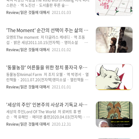
죽여 마땅한 사람들The Kind Worth Killing 저작 피터
진다. 이 소설의 이야기 연대는 히틀러가 전 세계에 주목
스완슨 · 역 노진선 · 도서출판 푸른 숲
받기 전의 시대, 즉 2차 세계대전이 발발하기 전의 불안
2016.07.22 · 영미소설 간단하게 설명하자면 그냥
Review/읽은 것들에 대해서
2021.01.03
한 유럽 정세 속에 나치즘이 형성되기 이전을 다루고 있
볼만한 정도의 소설이다. 아주 재미있는 정도는 아니며,
으며, 독일의 한 마을의 학교에서부터 이야기는 시작된
그렇다고 뭔가 이 소설이 주는 의미를 깨달을 수 있는 것
다. 어느 날 학교에 명문가의..
도 모호한 그냥 심심하게 읽을만한 정도의 소설이라는
'The Moment' 순간의 선택이 주는 삶의 의
것이다. 하지만 스토리 자체만 놓고 이야기하면 참신하
미
다는 점에 후한 점수를 줄 수 있을 듯하다. 북커버만 본
모멘트The moment 저 더글라스 케네디 · 역 조동
다면 뭔가 가벼우면서 위트 있는 것처럼 느껴진다. 북커
섭 · 밝은 세상2011.10.15(전자책) · 영미소설 저
버와 소설 속의 내용과 매칭이 아주 그럴듯하게 보여서
자인 더글라스 케네디를 처음 알게 된 것이 《빅픽처》
Review/읽은 것들에 대해서
2021.01.02
북커버에서 느낄 수 있는 심플함이 오히려 호기심을 자
를 읽었을 때였다. 지금은 기억이 가물가물하지만 《빅
극한다고 생각한다.이 소설의 주제를 간단하게 설명을
픽처》를 읽으면서 더글라스 케네디에 대한 좋은 인상
하자면 아래와 같다.릴리라는 소녀는 시골의 작은 ..
이었다는 것을 내 두뇌는 기억하고 있다. 그래서인지 오
'동물농장' 어른들을 위한 정치 풍자극 우화
랜만에 더글라스 케네디의 오래된 소설을 찾을 수 있었
소설
다. 《모멘트》는 더글라스 케네디의 열 번째 소설로 기
동물농장Animal Farm 저 조지 오웰 · 역 박경서 · 열
억된다. 물론 정확한지는 모르겠지만 적어도 내가 기억
린책들 · 2011.07.20(전자책)영미소설 · 열린책들 세
하고 있는 것이 그렇다. 하지만 내가 읽은 더글라스 케네
계문학 053 은 우리나라에서도 많이 번역되어 출간
Review/읽은 것들에 대해서
2021.01.01
디의 소설은 두 가지뿐이다. 예전에 읽은 《빅픽처》와
한 책 중에 하나이다. 또한, 최근에는 한 방송사 프로그
지금 쓰고 리뷰를 쓰고 있는 《모멘트》이다. 앞으로 더
램에서 소개한 책으로도 알려져 있다. 열린책들의 을 선
글라스 케네디의 소설을 좀 더 읽어봐야겠다는 생각하
택한 이유는 북커버가 한 몫했다고 해도 과언이 아니다.
'세상의 주인' 인본주의 사상과 기독교 사상
게 됐다..
북커버는 아주 심플하게도 돼지 한마리의 머리가 스케
의 대립을 그린 종말론
치한듯한 모습으로 그려져 있기 떄문이다. 뭔가 웃기지
세상의 주인Lord Of The World 저 로버트 휴 벤
도 않은 모습에 돼지 주제에 무표정한 표정에서 진지함
슨 · 역 유해인 · 메이븐 출판2020.04.03(전자책) · 영
이 보이는 것이 나만 그렇게 느껴지는 것일까? 연필로
미소설, SF 얼마 전에 '두 교황'이라는 영화 한 편을
Review/읽은 것들에 대해서
2020.12.31
대충 그린 듯한 돼지의 표정이 뭔가 완성되지 않은 듯한
보게 되었습니다. 전현직 교황, 오로지 두 사람의 이야기
우리 사회에 대한 완성되지 못한 모습을 표현하지 않았
를 다룬 영화인데, 두 배우의 연기력이 돋보이는 영화로
나 생각한다. 나중에 알게된 사실이지만 북커버 ..
리뷰는 이미 포스팅을 해 둔 상태라 확인해 보실 수 있습