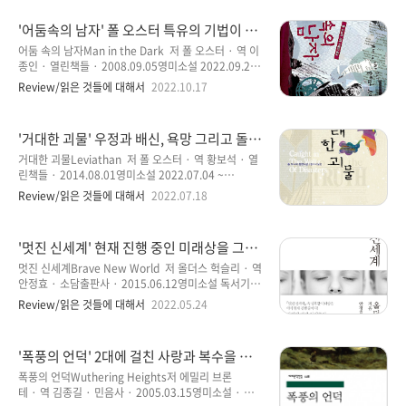
설일 것이다는 나의 착각이 바뀌게 된 소설이라고 소개
설 ‘크리스마스 캐럴’이라는 소설이 떠오를 것이다. 유머
할 ..
러스하면서도 위트 있는 분위기에 크리스마스에 잘 어
'어둠속의 남자' 폴 오스터 특유의 기법이 잘
울릴 만한 소설로 기억하고 있을 것이다. 하지만 ‘두 도
살아나면서도 보기 힘든 주제 의식을 담아 낸
시 이야기’라는 소설에서는 우리가 익히 알고 있는 크리
어둠 속의 남자Man in the Dark 저 폴 오스터 · 역 이
소설
스마스 캐럴과의 분위기와는 완전히 다른, 아주 어울리
종인 · 열린책들 · 2008.09.05영미소설 2022.09.23
지 않는 주제의식을 다루고 있다. 때문에 찰스 디킨스라
~ 09.30 폴 오스터의 두 번째 읽는 소설 ‘어둠 속의
Review/읽은 것들에 대해서
2022.10.17
는 작가의 소설이 맞나 싶을 정도로 의심이 갈 정도라고
남자’를 읽게 되었다. 이전에 읽었던 ‘거대한 괴물’을 읽
얘기하고 싶다. ‘두 도시 이야기’라는 소설은 찰스 디킨
었을 때와 같은 느낌을 받게 된 소설로 기억될 것 같다.
스의 소설 중에서도 원숙기에 ..
등장인물이나 소설 속 배경은 달라도 폴 오스터 소설 속
'거대한 괴물' 우정과 배신, 욕망 그리고 돌연
에서만 느낄 수 있는 특유의 디테일한 인물 묘사를 그대
한 폭력적 의미와 문학의 진정성을 느낄 수
로 느낄 수 있는 소설로 인정할 만하다. 이 말은 틀릴 수
거대한 괴물Leviathan 저 폴 오스터 · 역 황보석 · 열
있는 대표적인 소설
도 있다. ‘어둠 속의 남자’는 ‘거대한 괴물’ 보다는 6년 전
린책들 · 2014.08.01영미소설 2022.07.04 ~
에 출간돼 소설이지만 본인은 거꾸로 읽었기 때문에 그
07.12 이 소설은 절대로 가볍지 않은 무거운 주제
Review/읽은 것들에 대해서
2022.07.18
럴 수 있다. 그래서인지는 모르겠지만, ‘거대한 괴물’에
의식을 가지고 있다. 또한, 폴 오스터 특유의 상상력을
서 느껴졌던 디테일한 인물 묘사나 상황이 주는 섬세함
배가 시키는 능력은 가히 천재적이라는 생각을 하게 한
이 왠..
다. 스토리의 흐름이 막힘없이 물 흐르듯이 진행하면서
'멋진 신세계' 현재 진행 중인 미래상을 그린
시간적, 공간적 느낌을 작가인 ‘폴 오스터’만의 특유의
디스토피아적 세계관을 그린 소설
필체로, 그리고 인물들 간의 입체적인 묘사가 상당히 구
멋진 신세계Brave New World 저 올더스 헉슬리 · 역
체적으로 잘 묘사되고 있다는 점에서 한 문장 한 문장을
안정효 · 소담출판사 · 2015.06.12영미소설 독서기간
읽으면서 자연스럽게 집중력을 가지게 한다. 이 소설 ‘거
: 2022.05.02 ~ 2022.05.17 앞으로 ‘밀리의서
Review/읽은 것들에 대해서
2022.05.24
대한 괴물'은 결코 적지 않은 분량이기도 하지만 마지막
재’에서는 PDF로 읽지 않겠다는 다짐을 가지게 된 책이
장까지 한 치의 흐트러짐 없이 묵묵하게 진행되는 스토
다. 정말 읽고 싶은 책이었는데, 오히려 책에 집중하기가
리 전개와 긴 호흡으로 단숨에 읽고..
쉽지 않은 경험을 하게 되었다. 전자책으로써의 PDF는
'폭풍의 언덕' 2대에 걸친 사랑과 복수을 그
불편한 정도를 넘어서서 왜 나왔는지 모를 일이다. 폰트
린 강렬한 소설
크기를 조정할 수도 없어서 작은 글씨를 읽을 수가 없을
폭풍의 언덕Wuthering Heights저 에밀리 브론
정도다. 그렇지 않아도 노안이 와서 가까운 것들을 읽으
테 · 역 김종길 · 민음사 · 2005.03.15영미소설 · 세