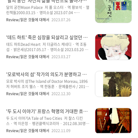
'달의 궁전' 자신의 삶을 극단으로 몰아가면
인적으로는 ‘모멘트’가 가장 인상적인 소설로 기억하고
서 배우는 세 탐구자들의 매력적인 초상화
있다. 더글라스 케네디의 작품을 몇 개 읽어 보았다면 알
달의 궁전Moon Palace 저 폴 오스터 · 역 황보석 · 열
수 있는 작가의 특징이 있다. 뛰어난 인물 묘사와 섬세하
린책들2000.03.15 · 영미소설 2023.07.04 ~
고 화려한 필체로 마치 한 편의 영화를 보는 듯한 착각을
07.13 · 15시간 02분 폴 오스터 작가의 세 번째 읽
Review/읽은 것들에 대해서
2023.07.26
일으키는 능력을 소유한 작가라서 개인적으로 좋아하는
은 소설 ‘달의 궁전’이다. 폴 오스터의 소설을 읽으면서
작가 중에 한 명이다. 더글라스 케네디의 작품을 읽다 보
느낀 것을 간단하게 얘기하자면, 아주 또는 극히 평번한
면 영화 속..
우리 주변의 이야기들을 아주 근사하게 만들어 갈 수 있
'데드 하트' 죽은 심장을 되살리고 싶었던 한
는 작가가 아닌가 생각하게 된다. 또한, 우리가 보고 들
남자의 위험한 도전
으면서 알 수 있는 일상적이고 사소한 일들에 의미를 부
데드 하트Dead Heart 저 더글라스 케네디 · 역 조동
여하고 디테일하고 풍부한 묘사를 통해서 그냥 지나 칠
섭 · 밝은세상2017.05.17 · 영미소설 2023.03.20 ~
수 있는 것들에 작가적 상상력을 더해 멋진 이야기를 만
03.23 · 5시간 21분 더글라스 케니디의 소설을 정
Review/읽은 것들에 대해서
2023.03.27
들어 낼 수 있는 능력이 탁월하지 않을까 생각된다. 제목
말 오랜만에 읽은 것 같다. ‘the moment’가 마지막으
만 놓고 보면 뭔가 아름다운 연인의 의미 있는 이야기가
로 읽은 소설이 아닐까 생각한다. 이전에 읽은 소설이
펼쳐질 것 같은 느낌..
‘빅픽처’ 일 테니 아마도 뜨문뜨문 읽은 기억이 있을 뿐
'모로박사의 섬' 작가의 의도가 분명하고 인
이지만, 읽은 모든 소설의 내용은 지금도 기억하고 있다.
류에 전하는 메시지가 명확한 소설
그만큼 읽은 지 오랜 시간이 지나도 더글라스 케네디의
모로 박사의 섬The Island of Doctor Moreau, 1896
소설은 인상적인 소설로 머릿속에 각인되어 잊히지 않
저 허버트 조지 웰스 · 역 한동훈 · 문예출판사 / 2010
는 것을 보면 모두 좋은 소설로 판단해도 좋을 것 같은
년 8월 25일영미소설 · 문예세계문학선 087
Review/읽은 것들에 대해서
2022.12.30
판단과 생각을 하게 된다. ‘데드하트’ 또한 매우 인상적
2022.12.22 ~ 12.28 · 5시간 28분 2022년의 마지막
인 소설로 기억될 것이다. 스토리 자체에 군더더기 없이
소설을 읽었다. 조금은 생소한 소설이기도 하지만 이 책
오로지 직진만 하는 ..
이 어떻게 읽게 되었는지 모를 일이다. 읽을 생각이 없었
'두 도시 이야기' 프랑스 혁명의 거대한 흐름
던 소설이기도 하고, 작가조차도 아주 생소한 작가였던
속에 휘말린 민중들의 이야기를 그린 찰스 디
점을 감안하더라도 그렇다. 이전 소설을 다 읽고 나서 읽
두 도시 이야기A Tale of Two Cities 저 찰스 디킨
킨스
을 책을 찾는 중에 버튼을 잘못 눌러서 내 서재에 들어온
스 · 역 이은정 · 펭귄클랙식코리아 · 2012.08.30영미
책이라는 명분 없는 이유를 들며 울며 겨자 먹기 심산으
소설 · 펭귄클래식 시리즈 135 2022.10.19 ~
Review/읽은 것들에 대해서
2022.11.09
로 읽게 된 소설이라는 점을 생각했을 때, 그저 그런 소
11.04 우리에게 친숙함이 있는 찰스 디킨스의 소