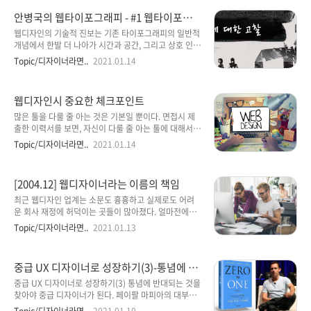
내릴수록 더 빨리 도달할 수 있습니다. 결정 피로, 대부
Structuralize 구성 요소를 웹 사이트나 웹 서비스라는
안병국의 웹타이포그래피 - #1 웹타이포그
분의 ..
인터페이스에 적절하게 구조화할 수 있는 기술을 말한
래피에 대한 고찰
다. Reconstruct 개별적인 의미를 갖는 오브젝트(web
웹디자인의 기술적 진보는 기존 타이포그래피의 일반적
object)를 웹이라는 플랫폼에 도입하여 재구성하는 기
개념에서 한발 더 나아가 시간과 공간, 그리고 상호 인터
술을 말한다. 흔히 이 3가지 요건을 '직접 그리기', '인터
렉션이라는 새로운 패러다임을 형성하는데 핵심적인 역
Topic/디자이너라면..
2021.01.14
페이스 디자인', '사용성', '크리에이티브' 등으로 각 상황
할을 수행하고 있다. 또한 다양한 폰트들이 개발되어 보
에 맞춰 달리 표현하기도 한다. 이 세 가지 조건을 갖추
급됨으로써 작업에 있어 시간과 노력을 줄 일 수 있는 계
지 못한 웹 디자이너는 이미지 에디..
기를 마련해 주었다. 하지만 이러한 발전이 웹디자인에
웹디자인시 중요한 체크포인트
서 결코 유쾌한 방향으로 흘러가고 있다고 단언할 수는
없을 것 같다. 폰트에 대한 선택의 폭이 넓어진 대신 타
많은 툴을 다룰 줄 아는 것은 기본일 뿐이다. 면접시 제
이포그래피에 대한 실질적이고 본질적인 연구와 고민보
출한 이력서를 보면, 자신이 다룰 줄 아는 툴에 대해서만
다는 적절한 폰트 찾기를 웹에서의 타이포그래피로 잘
3-4줄 정도 빽빽하게 나열한 경우를 볼 수 있습니다. 물
Topic/디자이너라면..
2021.01.14
못 인식하는 상황들이 나타나고 있기 때문이다. 특히 블
론 많은 툴을 익혔다는 것은 자신에게 플러스 요인이 되
로그의 발전으로 디자이너들의 개인 사이트가 블로그로
는 것은 부인할 수 없죠. 하지만, 그것은 웹디자이너의
옮겨가게 되면서 실험적인 타이포 중심의 웹사이트가
기본에 지나지 않는다는 것을 명심하세요. 다시 말해 툴
[2004.12] 웹디자이너라는 이름의 책임
점차 사라지게 되어 이러한 현..
이라는 것은 기능적인 것이지 테크닉이 아니라는 것이
죠. 사용자 환경을 고려하라 앞서도 말했지만, 자신만 만
최근 웹디자인 업계는 소문도 흉흉하고 실제로도 어려
족하는 디자인은 얼마안가 외면 당하기 쉽습니다. 누구
운 회사 재정에 허덕이는 곳들이 많아졌다. 얼마전에는
로부터냐구요? 바로 사용자지요. 홈페이지는 자기만 보
국내 최대 규모의 에이젠시라고 자랑하며 어떤 어려움
Topic/디자이너라면..
2021.01.13
려고 만드는게 아니라, 여러 사람이 볼 수 있도록 만드는
이 닥쳐도 끄떡없을 것 같던 곳도 부도설이 나돌아 업계
것이라는 것은 기본적으로 아실거에요. 그래서 홍보를
를 긴장시켰고 지금은 예전 규모의 3분의1 정도로 축소
하는 거죠~ 내가 모니터 환경을 이렇게 쓴다고 해서 다
되었다 한다. 대규모 에이젠시들이 이러한 상황일 땐 규
중급 UX 디자이너로 성장하기(3)-통념에 반
른 사람..
모가 작고 영세한 업체들의 어려움이란 두말 할 나위 없
대되는 것을 찾아야 중급 디자이너가 된다.
을 것 같다. 그러나 웹 에이젠시업계를 관심어린 눈으로
중급 UX 디자이너로 성장하기(3) 통념에 반대되는 것을
바라보는 한 사람으로서 업계의 재정 악화보다 안타까
찾아야 중급 디자이너가 된다. 페이팔 마피아의 대부인
운 일은 인재들이 하나 둘씩 좀 더 편하고 쉬운(?) 일들
피터 틸의 책 〈제로투원〉 1장은 이렇게 시작한다. “정