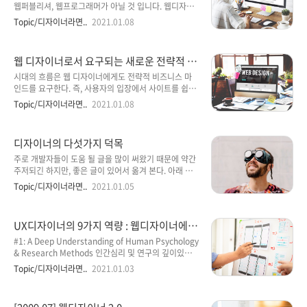
디자이너가 가져야할 마음가짐에 대해 써보도록 하겠습
웹퍼블리셔, 웹프로그래머가 아닐 것 입니다. 웹디자이
니다. 이해하기 디자인을 하기 위해서는 기획자(혹은 오
너로 일을 하기 위해서는 홈페이지제작 의뢰를 하는 클
Topic/디자이너라면..
2021.01.08
더)가 가진 생각을 먼저 이해할 수 있어야 합니다. 누구
라이언트가 있어야 합니다. 클라이언트와의 유기적인
나 알고 있고 당연한 소리지만 생각보다 잘 안되는 부분
관계 또한 웹디자이너로써의 덕목 이죠. 이외에 웹디자
이며 프로젝트 진행 중에 마찰과 갈등이 생기는 가장 큰
이너로써 명심해야 할 웹디자인에 대한 10계명을 알아
웹 디자이너로서 요구되는 새로운 전략적 마
이유이기도..
보도록 하겠습니다. 1. 크리에이티브로 꽉 차 있다. 디자
인드
이너의 기본은 크리에이티브, 혹은 감각이다. 긴 설명이
시대의 흐름은 웹 디자이너에게도 전략적 비즈니스 마
필요없이 크리에이티브는 열심히 공부하고, 흉내내고,
인드를 요구한다. 즉, 사용자의 입장에서 사이트를 쉽게
고민하고 갈고 닦아야 한다. 2. 크리에이티브를 설명하
이해하고 내비게이션할 수 있도록 사용자의 경험을 만
Topic/디자이너라면..
2021.01.08
고 설득할 수 있어야 한다. "바로 이거야!" 작업하고 나
들어 낼 수 있어야 하고 또한 우리의 인터넷 일상에서 피
서, "이건 좀... 이것보다는 이런 건 어때..." 라는 의견을
할 수 없는 검색에서 우리가 만든 사이트가 관련된 키워
들었을 때 어째서 이 작업을 이렇게 했는지, 왜 이렇게
드로 검색할 때 상위에 랭크되게 하여 우리의 가망 고객
디자이너의 다섯가지 덕목
나와야 ..
이 쉽게 우리를 발견할 수 있도록 하는 것이다. 시대의
흐름은 웹 디자이너에게도 전략적 비즈니스 마인드를
주로 개발자들이 도움 될 글을 많이 써왔기 때문에 약간
요구한다. 즉, 사용자의 입장에서 사이트를 쉽게 이해하
주저되긴 하지만, 좋은 글이 있어서 옮겨 본다. 아래 글
고 내비게이션할 수 있도록 사용자의 경험을 만들어 낼
은 Mozilla의 인터랙션 디자이너인 Aza Raskin이 쓴
Topic/디자이너라면..
2021.01.05
수 있어야 하고 또한 우리의 인터넷 일상에서 피할 수 없
"So You Want To Be A Designer: Top 5 List" 라는
는 검색에서 우리가 만든 사이트가 관련된 키워드로 검
글을 허가하에 전문 번역한 것이다. 이 친구는 84년생으
색할 때 상위에 랭크되게 하여 우리의 가망 고객이 쉽게
로 시카고대에서 물리학과 수학을 전공하고 칼텍에서
UX디자이너의 9가지 역량 : 웹디자이너에서
우리를 발견할 수 ..
물리학으로 박사학위를 받은 전형적인 천재다. 그런데,
UX디자이너로
아버지가 바로 HCI의 대가이자 애플에서 맥 UI를 개발
#1: A Deep Understanding of Human Psychology
한 Jef Raskin이다. 아버지의 대를 이어(?) 인터랙션 디
& Research Methods 인간심리 및 연구의 깊이있는
자이너이자 개발자로서 최근에 Firefox의 인터랙션 디
이해 #2: Competence in the Basics of Graphic
Topic/디자이너라면..
2021.01.03
자인을 담당하고 있다. 아주 명랑하고 활발한 친구인데
Design 기본적인 그래픽 디자인 역량 #3: An
글은 과격하게 써서 언어 순화를 좀 해야 했다. 사용자
Awareness of and Interest in Technology 기술에
경험(use..
대한 인식과 관심 #4: Verbal & Visual