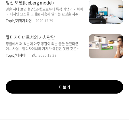
빙산 모델(Iceberg model)
있다. 간단한 문자 3D를 생성 해 주는 Xara 3D와 Cool
3D라는 프로그램도 있으며, 조금은 복잡한 3D 프로그
일을 하다 보면 현업(고객)으로부터 특정 기업의 기획이
램인 3D Max 등의 프로그램도 함께 다룰 줄 안다면 보
나 디자인 요소를 그대로 차용해 달라는 요청을 자주 받
다 전문적인 디자이너가 될 수 있다. 또한 에디터 툴도
는다. 이를테면, 포털 사이트를 개발할 때, 고객이 특정
Topic/기획자라면..
2020.12.29
필요하다. 요즘 많이 사용하는 툴은 Dreamweaver,
디자인 이슈에 대해 “네이버처럼 했으면 한다”라고 단
Golive, 나모 웹에디터, Frontpage 등인데 모두 ..
정적으로 요구한다. 그러나 아무리 고객이라도 이런 요
구는 곤란하다고 생각한다. 특히, 기획자와 디자이너는
웹디자이너로서의 가치판단
창의적 사고에 대한 노력 없이 타인의 결과물을 베끼려
들지 말아야 한다. 물론 모방은 전략 차원에서 선택 가능
정글에서 퍼 왔는데 아주 공감이 되는 글을 올렸더군
한 기법이다. 그러나 만약 모방에 대한 결정이 전략적 차
여... 사실... 웹디자이너의 가치가 예전만 못한 것은 사실
원에서 이루어진 것이 아니라면, 그것은 무지와 무능력
입니다. 하지만 이렇게 된 이유는 무얼까여. 아래 글은
Topic/디자이너라면..
2020.12.28
의 소치로 볼 수밖에 없다.지혜로운 사람은 겉으로 드러
어느 솔루션 개발 회사에 다니는 웹디자이너가 부사수
난 모습, 즉 현상만으로 전체를 판단하지 않는다. 물론
를 구하는 과정에서 이력서를 보고 면접을 보면서 느낀
“하나를 보면 열을 안다”라는 속담도 있듯이, 부분을 통
곳들을 아주 직설적으로 표현한 내용입니다. 조금은 흥
해 전체를..
분한 것 같기도 하구여... 이 글을 통해서 웹디자이너로
서의 자기 가치 판단을 새롭게 재구성해 보시기 바랍니
다. 저는 솔루션 회사에 다니는 정말이지 평범한, 실력도
더보기
고만고만한 경력 2년짜리 웹디자이너 입니다. 아. 솔루
션 회사에 다녀본 웹디자이너들은 아실랑가 모르겠지
만. 이건 타이틀만 [웹디자이너]이다 뿐이지 안하는거
없습니다. 편집디자인(카다로그, 매뉴얼표지)은 기본이
고, 옵션으로 아이..