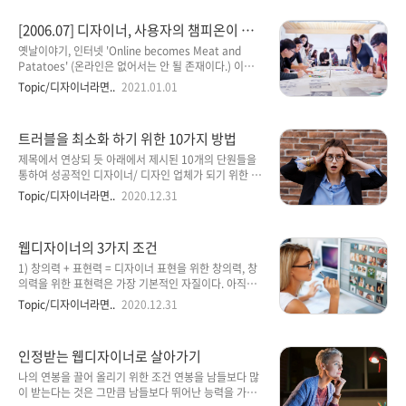
Dreamweaver, Golive, 나모 웹에디터, Frontp..
기 쉽게 화면을 구성하는 것이 중요합니다. 이는 같은 내
용을 제시하는 사이트 일지라도 화면구성이 어떻게 다
[2006.07] 디자이너, 사용자의 챔피온이 되
르냐에 따라서 내용의 가치가 달라 보이기 때문입니다.
자.
구체적으로 디자이너는 웹컨텐츠 제작에 필요한 자료를
옛날이야기, 인터넷 'Online becomes Meat and
사용자가 이해하기 쉽도록 쾌적하게 화면 레이아웃 및
Patatoes' (온라인은 없어서는 안 될 존재이다.) 이는
디자인을 구상하는 것을 말합니다. 전공을 하지 않았는
이미 2년 전에 iMedia connection이 다룬 ‘인터넷의
Topic/디자이너라면..
2021.01.01
데도 할 수 있나? 우선 네 무조건 할 수 있습니다. 꼭 디
중요성’에 관한 기사 타이틀이다. 인터넷이 대중화된 후
자인을 전공했다고 해서 웹디자인을 잘하는 것은 절대
몇 년이 지난 지금, 대한민국에 네이버의 ‘지식검색’과
아닙니다. 10년 넘게 영어를 공부했고, 대학에서 영문학
싸이월드의 ‘일촌’이라는 단어가 생소하게 느껴지는 유
트러블을 최소화 하기 위한 10가지 방법
을 전공했다고 영어를 다 잘하..
저는 과연 몇 명이나 될까? 대답을 생각하기에 앞서, 이
질문이 당황스럽지 않은 이유는 이미 네이버의 ‘지식검
제목에서 연상되 듯 아래에서 제시된 10개의 단원들을
색’과 싸이월드의 ‘일촌 맺기’는 우리 생활에 가장 깊숙
통하여 성공적인 디자이너/ 디자인 업체가 되기 위한 필
이 파고들어 와 있는 인터넷 서비스의 대표적인 예라는
요한 절차들을 간략히 설명해 보겠다. 아래 제목에서 알
Topic/디자이너라면..
2020.12.31
대전제가 깔려있기 때문이다. 그렇다면, 고작 브라우저
수 있듯이 "TROUBLESHOOTING : TEN
안에 존재하는 어떤 형태의 서비스가 우리 생활 깊숙이
IMPORTANT TIPS (트러블을 최소화 하기위한 10가
크게 자리매김을 하기까지, 과연..
지 방법)" 을 나름데로 정리해 보았다...~ 1. Never
웹디자이너의 3가지 조건
Assume. Put it in Writing 모든 것을 기록하라. 하루
하루의 작업의 진행 상황, 작업의 변동 상황, 소요 금액...
1) 창의력 + 표현력 = 디자이너 표현을 위한 창의력, 창
등등, 나중에 기억할 수 있는 일들이라고 짐작하지 말고
의력을 위한 표현력은 가장 기본적인 자질이다. 아직도
모든 것을 기록하라. 2. Everything is Negotiable 타
누구나 웹디자인을 할 수 있다고 생각한다면, 좋은 표현
Topic/디자이너라면..
2020.12.31
협 (Negotiations)을 예상하고 융통성있게 대처하라.
력의 진가를 돋보이게 할 수 있는 자유로운 표현력을 갖
필요한 경우라면 협상할 줄 알아야 한다. 3. W..
고 있는지 스스로 점검해 보기 바란다. 혹시, 2~3년 전
웹디자인 분야가 유망직으로 각광받기 시작할 때처럼
인정받는 웹디자이너로 살아가기
포토샵과 플래시를 잘 다루고, HTML 문서를 만들 수 있
다는 것 만으로 웹디자이너의 자질과 조건을 갖췄다고
나의 연봉을 끌어 올리기 위한 조건 연봉을 남들보다 많
생각한다면 오산이다. 전쟁터에 나가는 병사는 반드시
이 받는다는 것은 그만큼 남들보다 뛰어난 능력을 가져