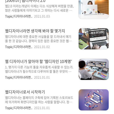
[2009.07] 웹디자이너 2.0
Communication Skills 언어 & 비주얼 커뮤니케이션
스킬 #5: Moderate Familiarity with Business,
웹2.0 이라는개념이 이제는 다소 식상해져 버렸을 만큼,
Deep Familiarity with Your Business 지나치지 않
많은 사람들에게 이야기되고 그 의미는 다시 새로운 해
게 절제할 수 있는 비즈니스와 당신의 비즈니스와 함께
석으로 발전되어 기존의 웹과 새로운 웹의 간격을 더욱
Topic/디자이너라면..
2021.01.03
깊이있는 친근함 #6: The Ab..
좁혀가고 있는 것 같습니다. 하지만, 그 유행의 기본 의
미에는 새로운 세대의 웹으로 나아가고자 하는 많은 사
람들의 염원이 담겨 있는 것이겠지요. 이 시대에 웹디자
웹디자이너라면 생각해 봐야 할 몇가지
이너들은 어디에 있을까 하는 고민을 해보았어요. 이제
는 과거에 말하던 웹디자이너의 영역이 다양하게 세분
웹디자이너에 대한 중요한 사실들을 잘 드러내서 얘기
화되면서 고유의 웹디자이너 역할이 모호해져 버린 상
를 한 것 같습니다. 경력이 있든 없든 중요한 것은 웹디
황이 되버렸지요. 과거에 제가 알고 지내던 웹디자이너
자이너로써의 마인드가 아닐까 생각합니다. 아래 글은
Topic/디자이너라면..
2021.01.02
들도, 각자 그래픽 디자이너, 일러스트레이터, UI 디자
제가 늘 주창해 왔던 부분들을 어떤 분이 잘 정리하신 글
이너, 모션그래픽 디자이너, 미디어 아티스트. 영상 프로
이라 옮겨 왔습니다. 이제 시작하고 웹디자이너를 꿈꾸
듀서 등등 많은 분야로 진출하였기 때문에 이제는 이 분
시는 분들에게 좋은 글이 될거라 생각합니다. 디자인과
웹 디자이너가 알아야 할 '웹디자인 10계명'
야에도 수 많은 종류..
를 전공했느냐 여부가 좋은 웹디자이너를 가름하는 기
준은 못된다고 생각합니다. 웹이란 한정된 틀에 무엇을
1. 몇가지 다른 기능의 툴을 자유롭게 사용할 수 있는가.
배치하고 색감을 넣고 로딩속도를 맞추고 프로그램과
웹디자이너가 필수적으로 다루어야 할 툴은 무엇이 있
조화롭게 배치하는 일련의 부분들은 종합적인 감각을
을까? 우선 그래픽 툴부터 따져보자면 대표적인 툴인
Topic/디자이너라면..
2021.01.01
요구하기에 그것에 발 빠르게 맞추어 나가고 노력하며,
Photoshop과 Panitshop pro 와 Vector방식의
기업이 원하는 바를 이해해서 그것을 실현시킬 수 있는
Illustrator와 Coreldraw가 있으며, 그 외에
사람이 높은 수준의 웹디자이너로 갈 수 있다고 여기는
Imageready, Freehand, Painter, Gif Animator 등
웹디자이너로서 시작하기
쪽이기에 말이죠. 1. 웹디자이..
이 있습니다. 간단한 문자 3D를 생성해 주는 Xara 3D와
Cool 3D라는 프로그램도 있으며, 조금은 복잡한 3D 프
웹디자이너는 홈페이지 구축에 있어 기획된 스토리보드
로그램인 3D Max 등의 프로그램도 함께 다룰 줄 안다
에 의거하여 화면디자인을 하는 사람을 말합니다. 정보
면 보다 전문적인 디자이너가 될 수 있습니다. 또한 에디
를 사용자가 효과적으로 이해하기 위해서는 콘텐츠의
Topic/디자이너라면..
2021.01.01
터 툴도 필요합니다. 요즘 많이 사용하는 툴은
내용뿐만 아니라 콘텐츠를 효율적으로 배분하고 이해하