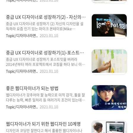
Topic/디자이너라면..
2021.01.10
을 찾아 떠나고 았다는 점이다. 웹상의 공간에 무형의 집
말 중요한 진실인데, 남들이 당신한테 동의해주지 않는
을 짓고 일에는 단지 인력과 컴퓨터가 필요할 뿐이다. 그
것은 무엇입니까?” (p13) 그는 채용 면접에서 항상 이
렇기에 얼마나 뛰어난 실력과 능력을 겸비한 인재들이
질문을 하는데, 쉬운 질문 같지만 실제로는 답하기 어려
중급 UX 디자이너로 성장하기(2) - 자신의
모여 프로젝트를 진..
운 질문이다. “망가진 우리 교육 시스템을 고치는 일이
디자인을 설득하라
시급합니다.” “미국은 예외적인 나라예요.” “신은 없습
중급 UX 디자이너로 성장하기 (2) 자신의 디자인을 설
니다.” 대부분 진실일 수도 있지만 이미 그렇게 생각하
득하라 요즘 인기 있는 마이크 몬테이로(Mike
는 사람이 많거나 아주 흔한 논쟁의 한쪽 주장일 뿐이다.
Monteiro)는 인터랙티브 디자인 스튜디오 뮬 디자인
Topic/디자이너라면..
2021.01.10
반면에 좋은 대답은 다음과 같다. “대부분 사람은 X라고
(Mule Design)의 공통 창업자이자 디자인 디렉터이다.
믿지만, 진실은 정반대예요.” 이것은 통념과 반대되는
나는 그가 지난 2월 Interaction Design Association
생각을 묻는 말이다. 그렇다. 우리가 사용자 조..
(http://www.ixda.org) 컨퍼런스에서 보여준 키노트
중급 UX 디자이너로 성장하기(1)-포스트잇
강의를 흥미롭게 보았다. (키노트 Interactions 15
을 버려라
(2015년 2월 11일 샌프란시스코), 마이크 몬테이토의
중급 UX 디자이너로 성장하기 포스트잇을 버려라
저서 중 2012년에 출판된 책은 2014년 〈디자이너, 직
2014년부터 여러 프로젝트에서 코칭을 하다 보니 이제
업을 말하다〉로 국내에 번역된 서적이다.) 그가 말한
야 회사 사람들이 하는 일을 전체적으로 보게 된다. 나는
Topic/디자이너라면..
2021.01.10
강의 요지는 이것이다. ‘디자이너의 디자인은 스스로 팔
오랜 시간 PM(Project Manager)을 했고, 언제나 사람
리지 않는다.’ 디자이너는 반드시 자신의 디자인을 누군
보다 일이 우선이었다. 그러나 이제는 '일'을 챙기는 PM
가에게..
이 따로 있어서 나의 역할에도 변동이 생겼다. 나의 임무
좋은 웹디자이너가 되는 방법
는 주로 프로젝트에서 맞닥뜨릴 '위기'를 예측하고 알려
주는 것. 기존에 보지 못한 업무 프로세스를 관찰하며 흥
웹디자이너가 갖추어야 할 능력으로 미적 감각, 툴을 잘
미로운 깨달음을 발견했다. 오늘은 그 깨달음을 소개하
다루는 능력, 빠른 일처리 등 여러가지 조건이 있는데요
려 한다. ㅣ이재용 PXD 대표이사 1. 도구를 자신의 것으
그 많은 조건 중 가장 중요한 것은 마음가짐이 아닐까 합
Topic/디자이너라면..
2021.01.10
로 만들라 처음 UX를 배울 당시에는 세세한 도구가 없
니다. 사실 기술은 연차가 쌓이면 저절로 늘어가는 것이
었다. 크게 퍼소나, 컨텍스츄얼 인쿼리 같은 방법들이었
고 미적인 감각 또한 본인 노력에 따라 어느정도 성장시
는데, 그 방법들을 창시자에게 직접 배울 수 있..
킬 수 있습니다. 하지만 디자인에 대한 마음가짐과 태도
웹디자이너가 되기 위한 웹디자인 10계명
는 누군가 가르쳐줄 수도 없는 것이고 경력과는 별개인
것입니다. 오늘은 좋은 웹디자이너가 되는 방법 3부로
디자인과 코딩만 잘한다고 해서 훌륭한 웹디자이너나