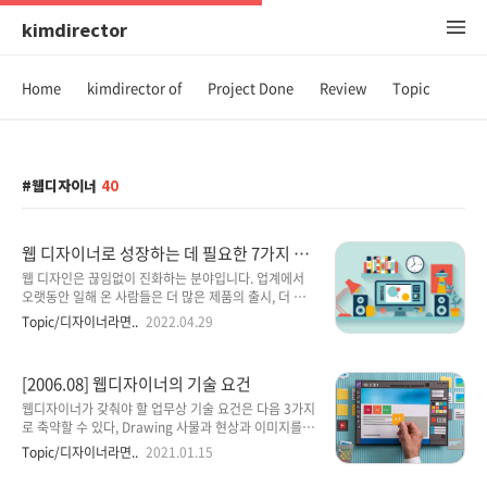
kimdirector
Home
kimdirector of
Project Done
Review
Topic
웹디자이너
40
웹 디자이너로 성장하는 데 필요한 7가지 기
술
웹 디자인은 끊임없이 진화하는 분야입니다. 업계에서
오랫동안 일해 온 사람들은 더 많은 제품의 출시, 더 많
은 아이디어의 수립, 대부분의 업계가 전체 경력에서 보
Topic/디자이너라면..
2022.04.29
는 것보다 더 큰 성장에 대한 약속을 보였습니다. 우리가
사용하는 도구, 사용하는 용어, 목표는 끊임없이 변화하
지만 핵심 기술은 이전이 가능하고 오래 지속되며 업계
[2006.08] 웹디자이너의 기술 요건
에서 생존할 뿐만 아니라 번창하도록 보장합니다. 이러
한 기술은 학습할 수 있는 특성이며 앞으로 성장하는 데
웹디자이너가 갖춰야 할 업무상 기술 요건은 다음 3가지
도움이 됩니다. 1. 의사결정 인생은 어떤 양말을 신어야
로 축약할 수 있다, Drawing 사물과 현상과 이미지를
할지, 어떤 암호화폐에 저축을 저장할지 결정하는 일련
보이는 어떤 것으로 형상화하는 기술을 말한다. 웹 디자
Topic/디자이너라면..
2021.01.15
의 결정의 연속입니다. 우리 각자는 하루에 결정을 내리
이너는 회화, 조소, 스케치, 일러스트레이션 등 어떤 기
는 데 필요한 연료가 한정되어 있습니다. 더 많은 결정을
술이든 형상화하는 기술을 갖고 있어야 한다.