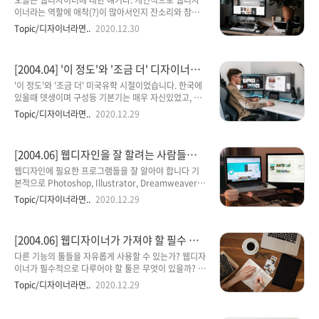
오늘은 웹디자이너에 대한 얘기다. 개인적으로 웹디자
목적에 입각해서 디자인 기획을 했느냐' 가 더 중요하다.
이너라는 역할에 애착(?)이 많아서인지 잔소리와 참견
그럼에도 불구하고 상당수의 현업 웹디자이너(웹디자이
도 많이 하게 되는 것 같다. 부디 너그러운 마음으로 들
Topic/디자이너라면..
2020.12.30
너 지망생들은 더더욱 그러한 경향을 가지고 있고)들은
어봐 주길 바란다. 다음에는 기회를 봐서 웹기획자를 비
어떻게 만들었는지에 대한 기능적인 부분에만 관심을
롯한 개발자들에 대한 얘기도 할 것이니, 웹디자이너만
기울이고 있다는 사실은 안타까울 수밖에 없다. 그리고,
편애(?)한다는 생각은 안가져도 될 듯~ 웹디자이너의 정
[2004.04] '이 정도'와 '조금 더' 디자이너들
어떻게 만..
체성은 무엇인가? 과연 여타의 디자이너와는 다른 웹디
이 생각해 볼 글입니다.
자이너만의 정체성이나 특성, 전문성을 무엇에서 찾을
'이 정도'와 '조금 더' 미국유학 시절이었습니다. 한국에
수 있을까? 디자이너라는 직업군에는 의상디자이너, 패
있을때 뎃생이며 구성등 기본기는 매우 자신있었고, 정
션디자이너, 출판디자이너, 인테리어디자이너, 그래픽
밀묘사 등 뭐든 손으로 표현하는 것에는 어느누구 보다
Topic/디자이너라면..
2020.12.29
디자이너, 웹디자이너 등등의 무수한 세부영역이 존재
더 자신있었던 저는 미국에서의 기초수업이 조금은 싱
한다. 디자이너는 상당히 오랜 직업적 역사를 가지고 누
겁겠다 생각하고 수업에 임했습니다. Basic Drawing
적된 노하우와 레퍼런스를 갖고 있지만, 웹디자이너는
수업, 말 그래로 그림의 기초시간이었습니다. 교수님은
[2004.06] 웹디자인을 잘 할려는 사람들에게
아직 그렇지 못하다. 그렇다보니..
나이 많으신 할머니이셨고, 학생들은 대부분 고등학교
필수
를 막 졸업한 미국인이었습니다. 첫시간 부터 정물 하나
웹디자인에 필요한 프로그램들을 잘 알아야 합니다 기
를 놓고, 3시간 동안 그리는 것이었습니다. 저는 한국에
본적으로 Photoshop, Illustrator, Dreamweaver,
서 배운데로, 모든 뎃생기법을 살려 멋진작품을 그려나
Flash등 웹디자인에 필요한 프로그램들을 잘 알아야 합
Topic/디자이너라면..
2020.12.29
가기 시작했습니다. 한참동안 그리기에 열중하던 저는
니다. 아무리 디자인 능력이 뛰어나도 툴을 쓸 줄 모르면
잠시 쉴겸, 주위를 둘러보았습니다. 미국애들은 어떻게
자신의 디자인을 제대로 표현을 못하게 됩니다. 학원에
그리는지 궁금해서였습니다. 그런데 저는 그들의 그림
서 배우는 것보다도 혼자 책 보면서 배우는 것이 좋다고
[2004.06] 웹디자이너가 가져야 할 필수 조
을 보고, 아연실색..
생각이 드네요. 요즘 배우기 쉽게 된 좋은 책들이 많이
건
나와 비싼 돈 들여서 학원에서 배우는 것 보다는 책을 사
다른 기능의 툴들을 자유롭게 사용할 수 있는가? 웹디자
서 작업하면서 배우는 것이 훨씬 효과적일 것 입니다. 그
이너가 필수적으로 다루어야 할 툴은 무엇이 있을까? 우
냥 책을 읽어나가는 것이 아니라 직접 작업 해보면서 배
선 그래픽 툴부터 따져보자면 비트맵 방식의 대표적인
Topic/디자이너라면..
2020.12.29
우는 것이 잊어버리지도 않고 노하우가 생기게 되죠. 저
툴인 otoshop과 Panitshop pro 와 벡터방식의
도 혼자 책 보면서 배웠는데 학교 과제 하면서 프로젝트
Illustrator와 Coreldraw가 있으며그 외에
하면서 몰랐던 것들 많이 배우게 되고 ..
Imageready, reehand, Painter, Gif Animator 등이