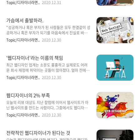
무기와 총을 다룰 줄 알아야 한다. 그러나 그보다 더 우
야 한다는 말과 일맥상통할 것이다. 디자이너들의 연봉
Topic/디자이너라면..
2020.12.31
선하는 것은 스스로 병사임을 인식하고, 병사의 역할과
은 정책적으로 정해진 것도, 또한 정확한 통계조차도 나
책임을 잊지 말아야 한다. 마찬가지로 웹디자이너가 웹
와 있지 않다. 이는 그만큼 디자이너들의 실력에 따라 그
환경을 익히고 관련 프로그램 툴을 잘 다뤄야 하는 것은
격차가 매우 크다는 뜻이다. 디자이너들이 연봉을 많이
가슴에서 출발하라.
누구..
받기 위해서는 몇가지 조건들이 있다. 아무리 디자인 감
각이 뛰어나다고 해서 연봉이 오르는 것은 아니다. 1. 근
"성공하거나 혹은 부자가 된 사람들은 모두 한결같이 성
무하는 회사의 디자인에 대한 의존도 2. 멀티플레이어적
공하거나 혹은 부자가 되기를 마음속에서 진실로 바라
인 능력 3. 남들보다 배 이상 빠른 사이트 제작 능력 4.
고 있었다. 따라서 당신이 찾고 있는 것이 무엇인가 하는
Topic/디자이너라면..
2020.12.30
프리젠테이션 능력 5. 개인의 상품성 6. 사업력 7. 대형
것을 잊지 않는 한, 반드시 성공으로 가는 문은 열리게
사이트 제작 경험 9. 대외 활동력 10. 팀을 지배할 수 있
될 것이다.” 미래를 위해 스스로 비전을 제시하는 일은
는 디자인 감각 11. 상황 판단력 근무하는..
당연한 일이고 성공을 마다할 사람은 세상에 없을 것입
'웹디자이너'라는 이름의 책임
니다. 하지만 바쁘다는 핑계로, 그리고 쉽게 인생을 가기
위해 우리는 스스로를 합리화하는 일에 너무도 익숙해
최근 웹디자인 업계는 소문도 흉흉하고 실제로도 어려
져 있었습니다. 변화를 추구하고 의지를 세우는 일은 성
운 회사 재정에 허덕이는 곳들이 많아졌다. 얼마 전에는
공을 일구기 위한 첫단추일것이라고 생각합니다. 나폴
국내 최대 규모의 에이전시라고 자랑하며 어떤 어려움
Topic/디자이너라면..
2020.12.30
레온 힐이 제시한 성공철학은 이러한 과정에 서 있는 저
이 닥쳐도 끄떡없을 것 같던 곳도 부도설이 나돌아 업계
에게 중요한 가이드이자 행동지침이 아닐 수 없었습니
를 긴장시켰고 지금은 예전 규모의 3분의 1 정도로 축소
다. 바로 새롭게 마음의 준비를 하고 행복과 성공으로 가
되었다 한다. 대규모 에이전시들이 이러한 상황일 땐 규
웹디자이너의 2% 부족
는 사람들에게 내가..
모가 작고 영세한 업체들의 어려움이란 두말할 나위 없
을 것 같다. 그러나 웹 에이전시 업계를 관심 어린 눈으
오늘의 리뷰 대상도 지난 칼럼에 이어서 웹사이트가 아
로 바라보는 한 사람으로서 업계의 재정 악화보다 안타
닌 웹사이트를 만드는 사람이다. 그중에서도 웹디자이
까운 일은 인재들이 하나둘씩 좀 더 편하고 쉬운(?) 일들
너에 대한 얘길 하고자 한다. 웹프로젝트 현장에서 가장
Topic/디자이너라면..
2020.12.30
을 찾아 떠나고 았다는 점이다. 웹상의 공간에 무형의 집
많은 비중을 차지하고 있는 사람들이 웹디자이너이며,
을 짓고 일에는 단지 인력과 컴퓨터가 필요할 뿐이다. 그
또 가장 많은 시간을 투여하는 것도 웹디자이너가 아닐
렇기에 얼마나 뛰어난 실력과 능력을 겸비한 인재들이
까 생각된다. 그만큼 중요한 역할이지만 그들에게 늘 아
전략적인 웹디자이너가 된다는 것
모여 프로젝트를..
쉬운 2%가 있었다. 바로 ‘WHY’와 ‘SLOW’ 이다. 웹디
자인에서 '어떻게 만들었는가' 보다, '어떤 의도로, 어떤