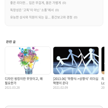
좋은 리더란... 입은 무겁게, 몸은 가볍게
(0)
독창성은 '고독'이 아닌 '소통'에서
(0)
유능한 상사와 직원이 되는 길... 중간보고와 경청
(0)
관련 글
디자인 씽킹이란 무엇이고, 왜
[2013.06] '하향식->상향식' 리더십
최고의
필요한가
혁명이 온다
Loya
2021.03.28
2021.02.09
2021