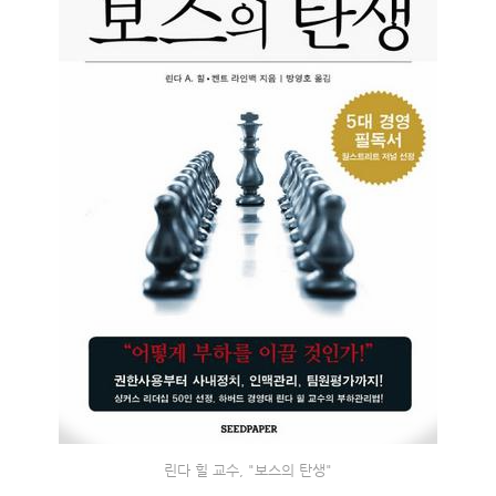
린다 힐 교수, "보스의 탄생"