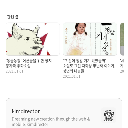
관련 글
'동물농장' 어른들을 위한 정치
'그 산이 정말 거기 있었을까'
'세
풍자극 우화소설
소설로 그린 자화상 두번째 이야기,
기독
성년의 나날들
2021.01.01
2020
2021.01.01
kimdirector
Dreaming new creation through the web &
mobile, kimdirector