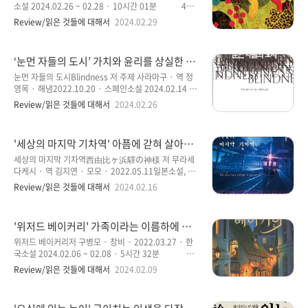
읽다 말고 책 소개 내용을 확인해 볼 수밖에 없었다. 소
소설 2024.02.26 ~ 02.28 · 10시간 01분 4번
개 내용을 보고 책을 잘못 골랐다는 생각이 뇌리를 스쳐
째 읽는 김초엽 작가의 책이다. 지금까지 읽은 김초엽 작
Review/읽은 것들에 대해서
2024.02.29
지나갔다. 하지만 한 번 손에 든 책은 완독 할 때가 절대
가의 소설과는 결이 다르다는 느낌을 받았다. 김초엽 작
로 놓지 않는 성격 탓에 인내심을 발휘해..
가를 잘 아는 독자라면 그를 SF 작가로 잘 알려진 사실
이지만, ‘파견자’들에서는 SF라는 장르 소설이라기 보다
‘눈먼 자들의 도시’ 가치와 윤리를 상실한 인
는 인간성을 얘기하는 모습에 조금은 색다른 소설이라
간의 정체성에 대한 작가적 사유의 사고가 명
고 얘기하는 편이 나을 듯싶다. 물론 SF 라는 장르가 가
눈먼 자들의 도시Blindness 저 주제 사라마구 · 역 정
확한 묵시론적 소설
지는 특징을 버린 것도 아니다. 곳곳에 SF의 느낌을 받
영목 · 해냄2022.10.20 · 스페인소설 2024.02.14 ~
을만한 장치들은 있지만, 전체 스토리에서 느낄 수 있는
02.23 · 10시간 47분 2022년 10월 ‘주제 사라
Review/읽은 것들에 대해서
2024.02.26
부분은 적은 편이라고 얘기할 수 있을 듯하다. 김초엽 작
마구’의 탄생 100주년 기념으로 그의 대표작을 스페셜
가의 소설 중에서 이와 비슷한 장편소설이 있다. ‘지구
에디션으로 출간된 소설이다. 1998년 초판을 시작으로
끝의 온실’이라는 ..
2022년에 이르기까지 24년 동안 100쇄 이상을 찍기도
'세상의 마지막 기차역' 아픔에 갇혀 살아가
했던 소설이다. 때문에 초판 버전의 표지로 새롭게 단장
야 할 이들에게 마음을 어루만져 줄 위로와
한 것도 기념할 만한 일이지 않을까 생각해 본다. 그리고
세상의 마지막 기차역西由比ヶ浜驛の神樣 저 무라세
감동을 전하는 소설
이 소설을 2008년에 영화화해서 선풍적인 인기를 끌었
다케시 · 역 김지연 · 모모 · 2022.05.11일본소설, 판
다고 하는데, 내 기억 속에는 존재하지 않는 것을 보면
타지 2024.02.09 ~ 02.13 · 4시간 30분 지난주
Review/읽은 것들에 대해서
2024.02.16
아마 영화는 보지 않았을 것 같아서 원작인 소설을 읽어
초, 신논현역에 세미나가 있어서 갔다가 약속 시간보다
보게 된 소설이다. 영화화된 소설이 원작이면 소설을
일찍 도착한 탓에 시간을 때우려는 생각에 눈에 들어온
읽..
서점이 있어서 책을 둘러보다가 우연히 알게 된 소설이
'위저드 베이커리' 가족이라는 이름하에 불
다. 어떤 소설인지 궁금증이 생겼다. 가끔은 내용보다는
운한 과거를 받아 들이고 앞으로 나아 갈 용
책 표지에 이끌리는 책들이 있다. 책 표지에는 2022년
위저드 베이커리저 구병모 · 창비 · 2022.03.27 · 한
기를 주는 소설
에 베스트셀러였다는 문구와 책에 대해서 간략하게 소
국소설 2024.02.06 ~ 02.08 · 5시간 32분 구
개된 한 문장이 나를 이끌게 된 소설이라 말할 수 있다.
병모 작가는 나에게도 이제는 익숙해져 가는 작가로 되
Review/읽은 것들에 대해서
2024.02.09
한 마디로 얘기하면 이성보다는 감정에 이끌리는 소설
어 가는 듯한 느낌이다. 물론 그의 책을 많이 읽은 것은
이라 얘기할 수 있을 것 같다. 그리고 일본소설은 참으로
아니지만, 읽었던 전작의 책들에서 나름 인상적인 작가
오랜만에 읽는 느낌이다. 일본소..
로 각인된 부분도 없지는 않다. 때문에 어떤 책을 읽을까