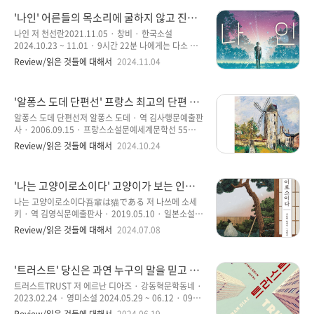
식을 ..
의 독자라면 나와 같은 생각을 하고 있지 않을까 생각할
'나인' 어른들의 목소리에 굴하지 않고 진실
수 있다. 서점가에서 베스트셀러인 이유를 이해할 수 있
을 찾아가는 용기있는 친구들의 이야기
을 만큼 스토리의 짜임새가 너무 좋은 소설로 소개할 수
나인 저 천선란2021.11.05 · 창비 · 한국소설
있을 듯하다. 마지막 페이지를 넘기면서 아련히 떠오르
2024.10.23 ~ 11.01 · 9시간 22분 나에게는 다소 익
는 감동도 느낄 수 있었지만, 가족이라는 느낌을 새삼스
숙지 않는 작가 ‘천선란’이지만, 한편에는 늘 두 권의 소
Review/읽은 것들에 대해서
2024.11.04
럽게 다시 생각하게 만드는 힘을 주는 소설로 기억될 것
설이 존재하고 있었다는 것을 최근에서야 깨닮았다고
같다. 특히나 책 표지가 인상적이지 않나 생각도 해 본
하면 믿을까? 지금 와서 지나간 시간들을 돌이켜보면 참
다. 소설 속의 배경..
으로 부끄럽게 생각하곤 한다. 그래서인지 미안한 마음
'알퐁스 도데 단편선' 프랑스 최고의 단편 작
에 오랫동안 묻혀 두었던 ‘나인’을 꺼내 들었다. 올여름
가로 세계에서 사랑받는 도데 걸작 단편선
은 유난히 더워서인지 책 읽기가 쉽지 않은 계절이 될 듯
알퐁스 도데 단편선저 알퐁스 도데 · 역 김사행문예출판
하지 않을까 생각한다. 집중력이 떨어지고 슬럼프를 겪
사 · 2006.09.15 · 프랑스소설문예세계문학선 55
게 되는 경험을 맛보았다. 이해한다는 느낌보다는 그냥
2024.07.03 ~ 07.09 · 5시간 05분 ‘알퐁스 도데’하면
Review/읽은 것들에 대해서
2024.10.24
활자들을 눈에 담는 것 같이 아무런 의미 없이 읽게 되는
떠오르는 작품은 ‘별’이지 않을까 생각한다. 그리고 ‘아
것이 싫어서 책 읽기를 잠시 쉬어 보는 것도 나쁘지 않을
를의 여인’ 또는 ‘마지막 수업’ 등이 많이 알려진 작품이
것 같다는 생각에 한참 ..
아닐까 생각한다. 이 단편집에는 위에서 나열한 작품 이
'나는 고양이로소이다' 고양이가 보는 인간
외에도 많은 작품들이 수록된 단편집으로 알퐁스 도데
들의 이야기, 일상적인 이야기 속에 작가 사
의 다양한 경험을 담고 있는 단편으로 시적이면서도 투
나는 고양이로소이다吾輩は猫である 저 나쓰메 소세
유적 의미를 담다
철한 애국심, 그리고 깊이 있는 인간미가 담긴 단편들로
키 · 역 김영식문예출판사 · 2019.05.10 · 일본소설
서정적인 정서를 느낄 수 있어서 개인적으로 인상적으
2024.06.24 ~ 07.10 · 12시간 30분 나쓰메 소세키는
Review/읽은 것들에 대해서
2024.07.08
로 읽었다고 자평하고 싶다. 특히, 작가의 고향인 프로방
일본 최초의 근대 문학 작가로 일본에서는 국민작가로
스의 목가적인 생활을 그린 작품들을 읽는 부분에서는
불리며 다양한 독자층을 확보하고 있는 작가로 일본의
아름다운 수채화 ..
셰익스피어라 불릴 정도로 유명한 작가이다. ‘나는 고양
'트러스트' 당신은 과연 누구의 말을 믿고 신
이로소이다’는 그의 첫 번째 장편 소설이기도 하고 그의
뢰할 수 있을까, 4가지 스토리가 가지는 의미
명성을 가져다준 소설이다. 영문학 교수로 근무하던 나
트러스트TRUST 저 에르난 디아즈 · 강동혁문학동네 ·
가 무엇인가.
쓰메 소세키는 1905년 ‘호토토기스’라는 잡지에 연재를
2023.02.24 · 영미소설 2024.05.29 ~ 06.12 · 09시
하면서 인기를 얻었고, 전입 작가로 활동하는 계기를 만
간 54분 ‘트러스트’는 참으로 대단한 소설이라는 생각을