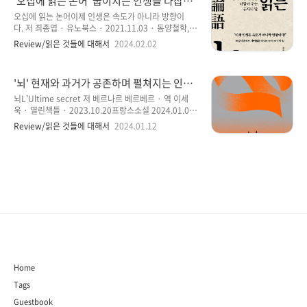
'오십에 읽는 논어' 굽이치는 인생을 다잡아
고민하다가도 구병모라는 이름 석자를 발견하게 되면
주는 공자의 말 ‘이제 인생은 속도가 아니라
일단 읽어 보게 되는 것이 이유일 것이다. 내 기억 속에
오십에 읽는 논어이제 인생은 속도가 아니라 방향이
방향이다’
는 이미 읽었던 전작 ‘파과’, ‘아가미’가 상기되는 의미와
다. 저 최종엽 · 유노북스 · 2021.11.03 · 동양철학, 인
는 다른 결을 가지고 있을 것이라는 막연한 기대감으로
문학 2024.01.11 ~ 01.31 · 5시간 40분 이제
Review/읽은 것들에 대해서
2024.02.02
읽게 된 점도 있다고 봐야 할 것 같다. ‘위저드 베이커
는 나이 때문인지 아니면 다른 돌파구가 필요한 걸까. 한
리’는 2009년에 이미 출간된 소설을 이 시대에 맞게 표
참 읽지 않았던 자기 계발과 관련된 책을 꺼내 들었다.
현이라든가 문장 등..
요즘처럼 복잡한 마음이 있었나 싶다. 쉬는 동안에 책을
'뇌' 현재와 과거가 공존하며 펼쳐지는 인간
더 많이 읽을 거라 생각했고, 많이 읽고 싶었는데, 오히
의 쾌락과 정신 그리고 심리, 뇌의 비밀을 탐
려 더 읽히지 않는 것 같다. 쉬는 동안 생각이 더 많아져
뇌L’Ultime secret 저 베르나르 베르베르 · 역 이세
구한 소설
서일 듯하다. 그래서 사람은 바쁘게 살아야 하지 않나 생
욱 · 열린책들 · 2023.10.20프랑스소설 2024.01.02
각도 해 본다. 그래야 딴생각을 하지 않을 테니까. ‘오십
~ 1024.01.10 · 12시간 28분 2024년 갑진년
Review/읽은 것들에 대해서
2024.01.12
에 읽는 논어’는 작년 여름 즈음, 서재 한쪽에 쟁여 놓은
의 첫 번째 책, 베르나르 베르베르의 소설 ‘뇌’을 읽게 되
책이었다. 여러 개의 책 중에서 유독 손이 가지 않았던
었다. 원래 두 권으로 상하로 나뉜 소설을 30주년 기념
책 중..
으로 출간된 소설을 한 권으로 재 출간된 전자책으로 내
용이 다소 부담스러울 만큼 분량이 많은 소설이다. 때문
에 열심히 읽지 않으면 안 되는 소설이다. 그리고 내가
읽은 베르베르의 16번째 소설이기도 하다. 올 해에도 어
김없이 첫 스타트로 읽는 소설을 베르나르 베르베르의
소설부터 시작했다. 그건 나만의 주저할 수 없는 선택이
된 것 같다. 좋아하는 작가의 책을 시작으로 기분 좋게
한 해의..
Home
Tags
Guestbook