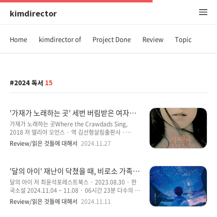
kimdirector
Home
kimdirector of
Project Done
Review
Topic
2024 독서
15
'가재가 노래하는 곳' 세번 버림받은 여자의
성장 스토리와 습지가 가지는 의미가 특별함
가재가 노래하는 곳Where the Crawdads Sing,
을 주는 소설
2018 저 델리아 오언스 · 역 김선형살림출판사 ·
2019.06.14 · 영미소설 2024.11.11 ~ 2024.11.21 ·
Review/읽은 것들에 대해서
2024.11.27
10시간 33분 ‘델리아 오언스’의 소설은 이미 읽은 소설
이 있어서 잘 알고 있다고 생각해야 할 듯하다. 첫 번째
읽은 소설은 ‘칼라하리의 절규’였는데, 인상적인 소설이
'달의 아이' 재난이 닥쳤을 때, 비로소 가족이
어서 작가를 기억하고 있던 터였다. 물론 한 권의 소설을
라는 의미를 새삼스럽게 생각하게 만드는 소
읽었다고 해서 작가의 모든 것을 알 수 있는 것은 아니겠
달의 아이 저 최윤석포레스트북스 · 2023.08.30 · 한
설
지만, 나름대로 좋은 인상을 가졌던 소설이어서 이번에
국소설 2024.11.04 ~ 11.08 · 06시간 23분 다수의 유
읽게 된 소설도 괜찮은 소설이지 않을까 생각했다. 이 소
명한 드라마의 연출을 맡아서 그런지 소설도 기가 막히
Review/읽은 것들에 대해서
2024.11.11
설의 작가는 생태학자로 평생을 야생동물을 연구해 온
게 잘 쓰는 최윤석 작가가 아닌가 여길 만큼 손에서 쉽게
학자이기도 하고, 작가 자신이 생태학자라는 직업적 의
놓지 못하는 소설이지 않을까 생각한다. 아마도 대다수