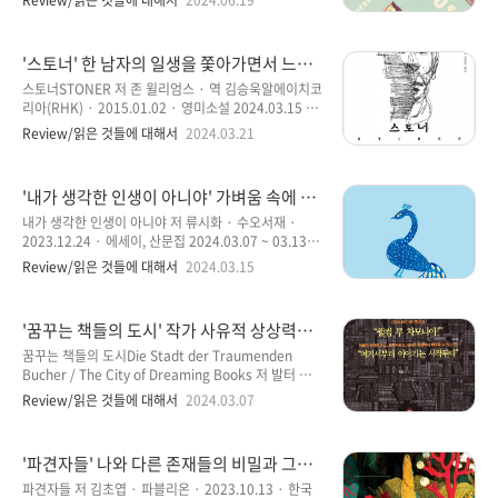
Review/읽은 것들에 대해서
2024.06.19
들어 준 소설로서 100년이 지난 지금도 많은 사람들에
이 책의 마지막 장을 넘기면서 알게 된 소설이다. 그리고
게 읽히는 소설이라고 할 수 있다. 스토리는 비교적 단순
그렇게 기억될 듯싶다. 작가적 상상력과 스토리의 진행
한 구성으로 이루어져 있지만..
과정이 조금은 낯선 전개와 색다르다는 점이 흥미를 끌
'스토너' 한 남자의 일생을 쫓아가면서 느껴
기에는 더할 나위 없이 훌륭하다는 생각을 하게 된다. 이
지는 고독감은 우리와 많이 닮아 있는 모습이
소설의 작가인 ‘에르난 디아즈’는 두 번째 소설로서 많은
스토너STONER 저 존 윌리엄스 · 역 김승욱알에이치코
지 않을까
이들에게 뛰어난 호평과 찬사를 받은 소설이다. 다양한
리아(RHK) · 2015.01.02 · 영미소설 2024.03.15 ~
상을 받았고, 버락 오바마 전 미국 대통령이 당시 올해의
03.19 · 8시간 56분 스토너는 1965년 미국에서 처음
Review/읽은 것들에 대해서
2024.03.21
책으로 추천한 도서로 잘 알려져 있는 소설이다. 첫 번째
출간되었지만, 50여 년이 흐른 뒤에야 빛을 본 특이한
소설 ‘먼 곳에서’는 아직 읽어보지 못했지만, 기대되는..
소설이고, 작가인 존 윌리엄스가 사후 20년이 지나고 나
서야 비로소 제대로 평가받은 소설이다. 초판이 1년 만
'내가 생각한 인생이 아니야' 가벼움 속에 깊
에 절판이 되었지만, 2010년에 유럽에서 재출간되며 선
이와 공감 그리고 메시지들이 읽는 즐거움을
풍적인 인기에 힘입어 역주행 베스트셀러가 된 점도 특
내가 생각한 인생이 아니야 저 류시화 · 수오서재 ·
주는 류시화 산문집
이한 소설이라는 점을 출판사 설명에서 잘 기록되고 있
2023.12.24 · 에세이, 산문집 2024.03.07 ~ 03.13 ·
다. 스토너는 한 남자의 일대기를 담담하고 정적인 느낌
5시간 52분 류시화 시인의 책은 정말로 오랜만
Review/읽은 것들에 대해서
2024.03.15
으로 잘 그려내고 있다는 점이 인상적인 소설이라 말할
이라는 생각을 하게 되었다. 91년도 그의 시집 ‘그대가
수 있겠다. 윌리엄 스토너는 소설 속의 주인공이기도 하
곁에 있어도 나는 그대가 그립다’를 책방에서 처음 접하
지만 이 소..
고 감동받은 느낌이 있었다. 그렇게 세월은 흘러 어렴풋
'꿈꾸는 책들의 도시' 작가 사유적 상상력의
이 기억하고 있는 류시화 시인의 글을 중년이 되어 읽게
풍부함과 독특함, 장엄한 모험이 있는 판타
되었다. 비록 시집은 아니어도 산문집을 통해서 그의 글
꿈꾸는 책들의 도시Die Stadt der Traumenden
지의 위험한 이야기
솜씨를 접하게 되어 반갑기도 하고, 그의 책들을 그동안
Bucher / The City of Dreaming Books 저 발터 뫼
등한시 했던 시간 속에 많은 책들을 출간했다는 사실에
르스 · 역 두행숙 · 들녘 · 2014.08.04독일소설, 판타
Review/읽은 것들에 대해서
2024.03.07
조금은 당황했던 기억이 있다. 내 기억 속에 잊혀졌던 류
지 2024.02.29 ~ 03.06 · 17시간 02분 책 표
시화 작가의 책을 다시금 접할 수 있게 되어 기분 좋은
지와 제목에 이끌려서 읽게 된 소설이다. 얼추 제목만 보
반가움이 느껴졌다..
면 서정적이고, 책을 통해 다양한 사연들이 담긴 소설로
'파견자들' 나와 다른 존재들의 비밀과 그들
보이는 것은 순전히 나만의 생각이었는지 모르겠다. 내
과 함께 살아가는 존재들의 이야기
생각과 다르게 전개되는 스토리가 조금은 당황해서인지
파견자들 저 김초엽 · 파블리온 · 2023.10.13 · 한국