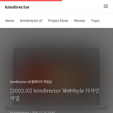
kimdirector
Home
kimdirector of
Project Done
Review
Topic
kimdirector of/홈페이지 작업실
[2002.10] kimdirector WebStyle 디자인
작업
by kimdirector
·
2020. 12. 23. 13:50