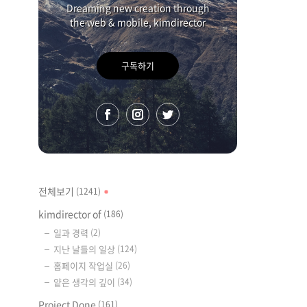
Dreaming new creation through
the web & mobile, kimdirector
구독하기
전체보기
(1241)
kimdirector of
(186)
일과 경력
(2)
지난 날들의 일상
(124)
홈페이지 작업실
(26)
얕은 생각의 깊이
(34)
Project Done
(161)