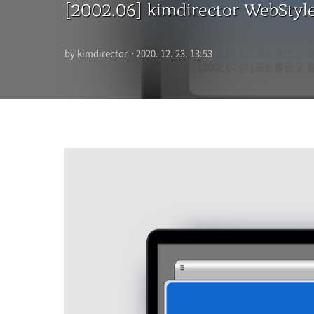
[2002.06] kimdirector WebStyl
by kimdirector
·
2020. 12. 23. 13:53