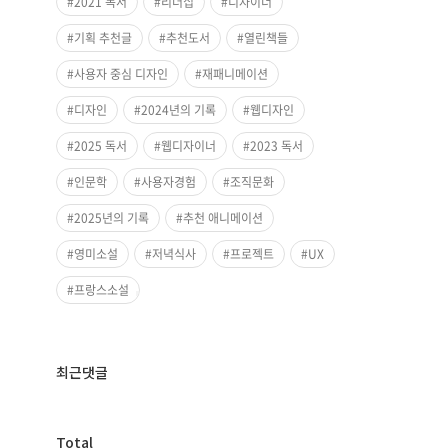
2021 독서
리더십
디자이너
기획 추천글
추천도서
열린책들
사용자 중심 디자인
재패니메이션
디자인
2024년의 기록
웹디자인
2025 독서
웹디자이너
2023 독서
인문학
사용자경험
조직문화
2025년의 기록
추천 애니메이션
영미소설
저녁식사
프로젝트
UX
프랑스소설
최근댓글
방
Total