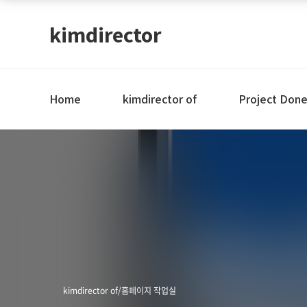
kimdirector
Home
kimdirector of
Project Don
kimdirector of/홈페이지 작업실