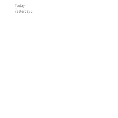
문
Today :
자
Yesterday :
수