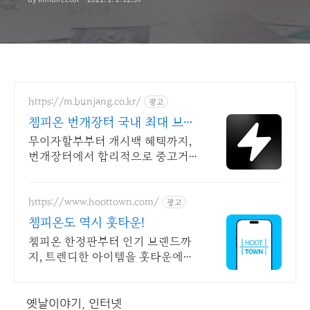
https://m.bunjang.co.kr/
광고
챔피온 번개장터 국내 최대 브랜
드 중고거래
무이자할부부터 캐시백 혜택까지,
번개장터에서 합리적으로 중고거
래 하세요 전국 각지에서 올라오는
전국구 최다 상품 매일 10만 개 이
상의 신규 상품 업로드
https://www.hoottown.com/
광고
챔피온도 역시 훗타운!
챔피온 한정판부터 인기 브랜드까
지, 트렌디한 아이템을 훗타운에서
쇼핑하세요!
옛날이야기, 인터넷