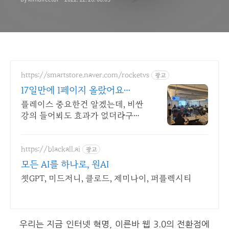
https://smartstore.naver.com/rocketvs
광고
17일만에 1페이지 올랐어요
3200+ 사장님 극찬 리뷰
플레이스 중요한건 알겠는데, 비싼
강의 들어봐도 효과가 없더라구요.
그런데
https://blackall.ai
광고
모든 AI를 하나로, 원AI
챗GPT, 미드저니, 클로드, 제미나이, 퍼플렉시티
우리는 지금 인터넷 혁명, 이른바 웹 3.0의 전환점에