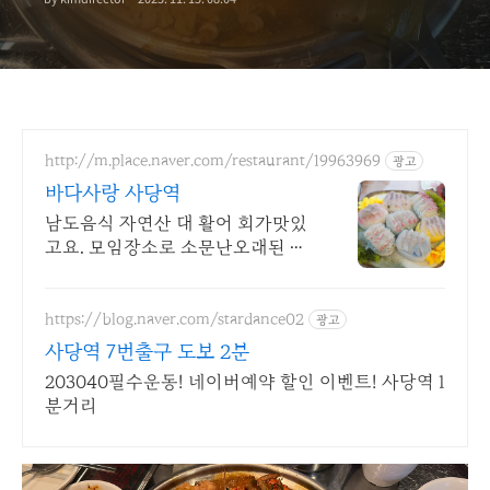
http://m.place.naver.com/restaurant/19963969
광고
바다사랑 사당역
남도음식 자연산 대 활어 회가맛있
고요. 모임장소로 소문난오래된 바
다회집.
https://blog.naver.com/stardance02
광고
사당역 7번출구 도보 2분
203040필수운동! 네이버예약 할인 이벤트! 사당역 1
분거리