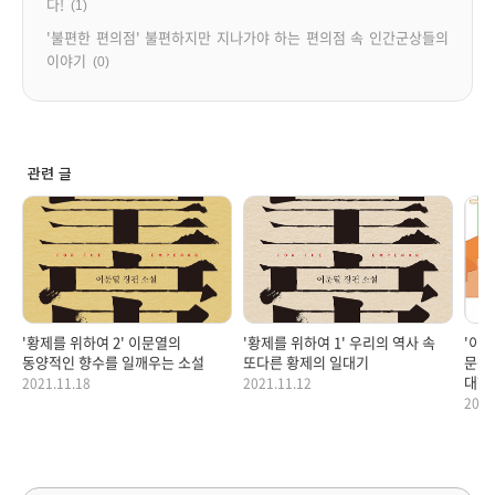
다!
(1)
'불편한 편의점' 불편하지만 지나가야 하는 편의점 속 인간군상들의
이야기
(0)
관련 글
'황제를 위하여 2' 이문열의
'황제를 위하여 1' 우리의 역사 속
'이효
동양적인 향수를 일깨우는 소설
또다른 황제의 일대기
문장
대한
2021.11.18
2021.11.12
2021