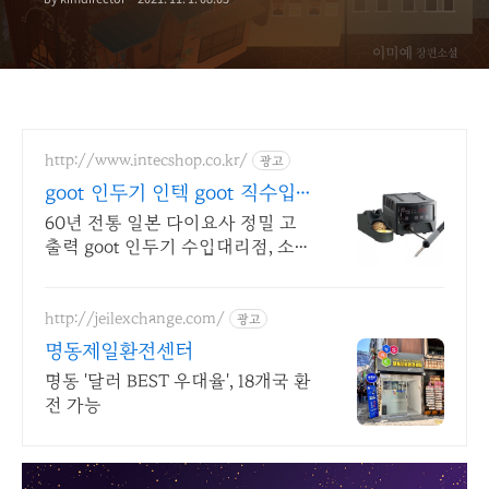
http://www.intecshop.co.kr/
광고
goot 인두기 인텍 goot 직수입
정품 !
60년 전통 일본 다이요사 정밀 고
출력 goot 인두기 수입대리점, 소모
품 외.
http://jeilexchange.com/
광고
명동제일환전센터
명동 '달러 BEST 우대율', 18개국 환
전 가능