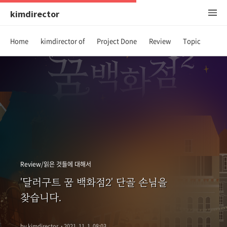
kimdirector
Home
kimdirector of
Project Done
Review
Topic
Review/읽은 것들에 대해서
'달러구트 꿈 백화점2' 단골 손님을
찾습니다.
by kimdirector
·
2021. 11. 1. 08:03