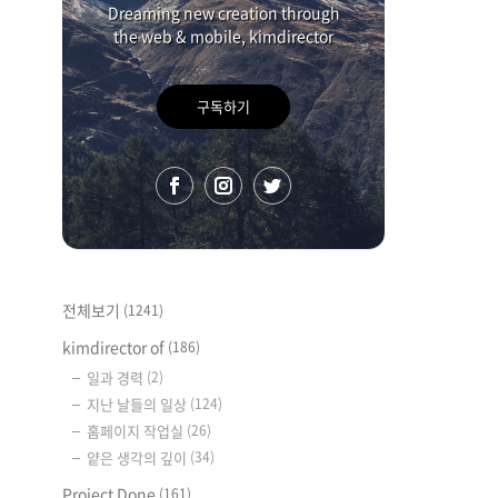
Dreaming new creation through
the web & mobile, kimdirector
구독하기
전체보기
(1241)
kimdirector of
(186)
일과 경력
(2)
지난 날들의 일상
(124)
홈페이지 작업실
(26)
얕은 생각의 깊이
(34)
Project Done
(161)