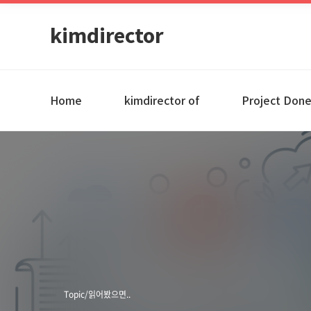
kimdirector
Home
kimdirector of
Project Don
Topic/읽어봤으면..