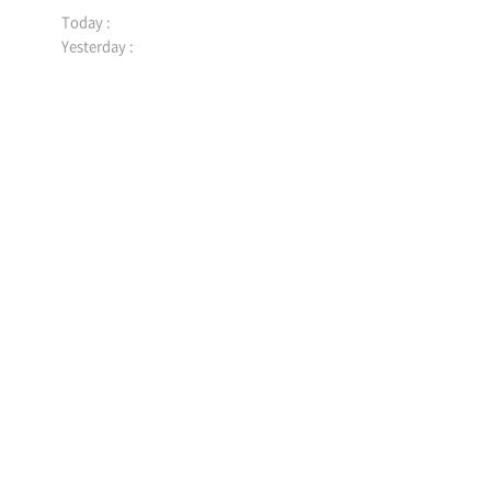
문
Today :
자
Yesterday :
수