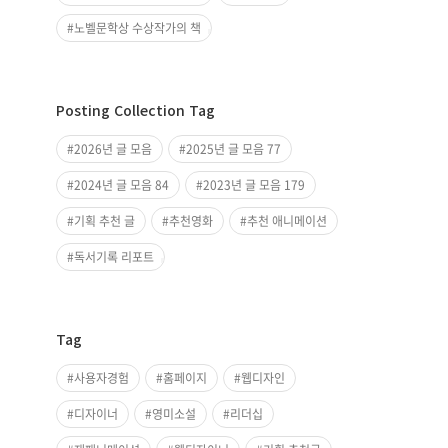
노벨문학상 수상작가의 책
Posting Collection Tag
2026년 글 모음
2025년 글 모음 77
2024년 글 모음 84
2023년 글 모음 179
기획 추천 글
추천영화
추천 애니메이션
독서기록 리포트
Tag
사용자경험
홈페이지
웹디자인
디자이너
영미소설
리더십