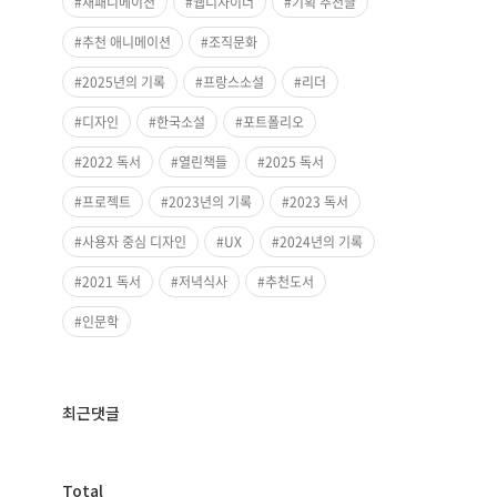
재패니메이션
웹디자이너
기획 추천글
추천 애니메이션
조직문화
2025년의 기록
프랑스소설
리더
디자인
한국소설
포트폴리오
2022 독서
열린책들
2025 독서
프로젝트
2023년의 기록
2023 독서
사용자 중심 디자인
UX
2024년의 기록
2021 독서
저녁식사
추천도서
인문학
최근댓글
방
Total