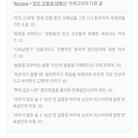
'
Review
>
읽은 것들에 대해서
' 카테고리의 다른 글
'멋진 신세계' 현재 진행 중인 미래상을 그린 디스토피아적 세계관을
그린 소설
(0)
'망원동 브라더스' 망원동의 인간 군상들의 유쾌한 세상사는 이야
기
(1)
'사씨남정기' 대표적이고 전형적인 한국적 권선징악에 대한 이야
기
(0)
‘슬픔을 공부하는 슬픔‘ 타인의 슬픔을 이해한다는 것에 관하여
(0)
'죽은자가 말할 때' 법의학자가 죽음을 파헤치며 마주한 가장 인상적
이고 비극적인 12편의 이야기
(0)
‘뿌리 깊은 나무’ 훈민정음을 둘러싼 연쇄살인사건의 의미
(0)
'여우가 잠든 숲 2' 42년 전 실종된 여우와 소년의 미스터리에 얽힌 연
쇄살인의 비밀
(0)
'여우가 잠든 숲 1' 42년 전 실종된 여우와 소년의 미스터리에 얽힌 연
쇄살인의 비밀
(0)