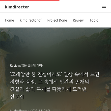
kimdirector
Home
kimdirector of
Project Done
Review
Topic
Review/읽은 것들에 대해서
'모래알만 한 진실이라도' 일상 속에서 느낀
경험과 감정, 그 속에서 인간의 존재의
진실과 삶의 무게를 따뜻하게 드러낸
산문집
by kimdirector
·
2022. 4. 5. 08:08