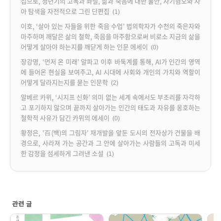
집으로, 청년기의 고독과 좌절, 삶과 죽음에 대한 불안, 자기혐오와 자
아 탐색을 자전적으로 그린 단편집
(1)
이호, ‘살아 있는 자들을 위한 죽음 수업’ 법의학자가 수천의 죽은자와
마주하며 깨달은 삶의 철학, 죽음을 마주함으로써 비로소 지금의 삶을
어떻게 살아야 하는지를 깨닫게 하는 인문 에세이
(0)
장강명, ‘먼저 온 미래’ 알파고 이후 바둑계를 통해, AI가 인간의 영역
에 들어온 현실을 보여주고, AI 시대에 사회와 개인의 가치와 역할이
어떻게 달라지는지를 묻는 인문학
(2)
알베르 카뮈, ‘시지프 신화’ 의미 없는 세계 속에서도 부조리를 자각하
고 포기하지 않으며 끝까지 살아가는 인간의 태도과 자유를 옹호하는
철학적 사유가 담긴 카뮈의 에세이
(0)
황정은, '百(백)의 그림자' 재개발을 앞둔 도시의 전자상가 건물을 배
경으로, 사라져 가는 공간과 그 안에 살아가는 사람들의 고독과 미세
한 감정을 섬세하게 그려낸 소설
(1)
관련 글