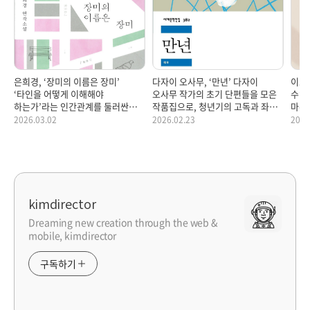
은희경, ‘장미의 이름은 장미’
다자이 오사무, ‘만년’ 다자이
이호,
‘타인을 어떻게 이해해야
오사무 작가의 초기 단편들을 모은
수업
하는가’라는 인간관계를 둘러싼
작품집으로, 청년기의 고독과 좌절,
마주
근원적 문제를 작가 특유의
삶과 죽음에 대한 불안, 자기혐오와
마주
2026.03.02
2026.02.23
2026
개성적이며 차갑고 정제된 문체로
자아 탐색을 자전적으로 그린
어떻
형상화한 소설집
단편집
하는
kimdirector
Dreaming new creation through the web &
mobile, kimdirector
구독하기