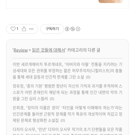
하는법 다양한 상황 처리가능업체,
현실적으로 도움이 되는 상담, 일단
문의부탁드립니다.
1
구독하기
'
Review
>
읽은 것들에 대해서
' 카테고리의 다른 글
이반 세르게예비치 투르게네프, ‘아버지와 아들’ 전통을 지키려는 기
성세대와 모든 권위를 부정하는 젊은 허무주의자(니힐리스트)의 충돌
을 통해 세대 갈등과 인간적 한계를 그린 소설
(0)
정유정, ‘종의 기원’ 평범한 청년이 자신의 기억과 과거를 추적하며 스
스로가 어떤 존재인지 깨닫게 되는 과정을 통해 인간 내면의 악의 기
원을 그린 심리 스릴러
(0)
은희경, ‘장미의 이름은 장미’ ‘타인을 어떻게 이해해야 하는가’라는
인간관계를 둘러싼 근원적 문제를 작가 특유의 개성적이며 차갑고 정
제된 문체로 형상화한 소설집
(0)
다자이 오사무, ‘만년’ 다자이 오사무 작가의 초기 단편들을 모은 작품