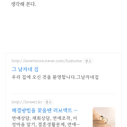
생각해 본다.
http://smartstore.naver.com/hishome
광고
그 남자네 집
우리 집에 오신 것을 환영합니다.그남자네집
http://loveact.kr
광고
해결방법을 찾을땐 러브액트 실
전경험이 가장 많은 업체
연애상담, 재회상담, 연애조작, 이
성마음 알기, 결혼생활문제, 연애잘