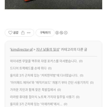
공감
구독하기
'
kimdirector of
>
지난 날들의 일상
' 카테고리의 다른 글
하이네켄 무알콜 맥주와 쟈뎅 포커스를 마셔봤습니다.
(0)
드디어 트랙패드를 손에 쥐다
(0)
을지로 3가 근처에 있는 '커피한약방'에 다녀왔습니다.
(0)
'아이패드 에어4'와 '매직키보드' 개봉기 부터 간단 사용기까지
(0)
가까운 지인과 함께 찾은 족발집에서
(0)
라라밤 휴대용 접이식 노트북 거치대 일주일 사용기
(0)
을지로 3가 근처에 있는 '아재카페'에서...
(0)