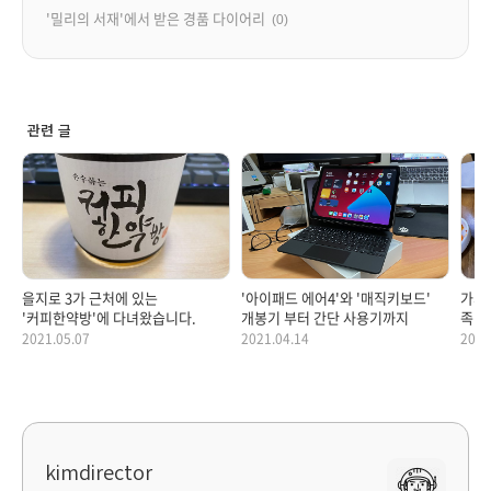
'밀리의 서재'에서 받은 경품 다이어리
(0)
관련 글
을지로 3가 근처에 있는
'아이패드 에어4'와 '매직키보드'
가까
'커피한약방'에 다녀왔습니다.
개봉기 부터 간단 사용기까지
족발
2021.05.07
2021.04.14
2021
kimdirector