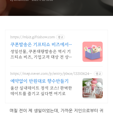
https://mbiz.giftishow.com
광고
쿠폰발송은 기프티쇼 비즈에서
스타벅스 기프티콘 15%할인
생일선물, 쿠폰대량발송은 역시 기
프티쇼 비즈, 기업고객 대상 전 상
품 할인 중! 이제 유효기간 90일 쿠
폰도 간편하게 카톡 발송 후 증빙서
류까지 바로 발급 가능!
https://map.naver.com/p/entry/place/133106246
광고
4
예약없이 만원대로 향수만들기
울산 실내데이트 정석 코스! 완벽한
데이트를 즐기고 싶다면 여기로
며칠 전이 제 생일이었는데, 가까운 지인으로부터 귀