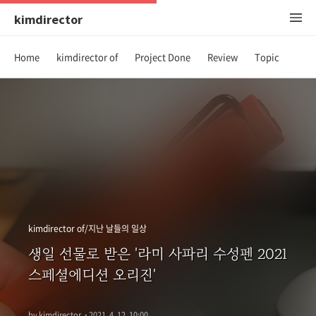
kimdirector
Home
kimdirector of
Project Done
Review
Topic
kimdirector of/지난 날들의 일상
생일 선물로 받은 '라미 사파리 수성펜 2021
스페셜에디션 오리진'
by kimdirector
·
2021. 4. 12. 10:00