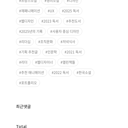
프랑스소설
영미소설
디자인
재패니메이션
UX
2025 독서
웹디자인
2023 독서
추천도서
2025년의 기록
사용자 중심 디자인
리더십
조직문화
저녁식사
기획 추천글
인문학
2021 독서
리더
웹디자이너
열린책들
추천 애니메이션
2022 독서
한국소설
포트폴리오
최근댓글
방
Total