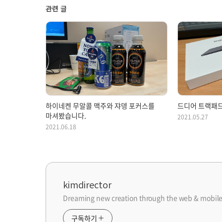
관련 글
하이네켄 무알콜 맥주와 쟈뎅 포커스를
드디어 트랙패드
마셔봤습니다.
2021.05.27
2021.06.18
kimdirector
Dreaming new creation through the web & mobile
구독하기