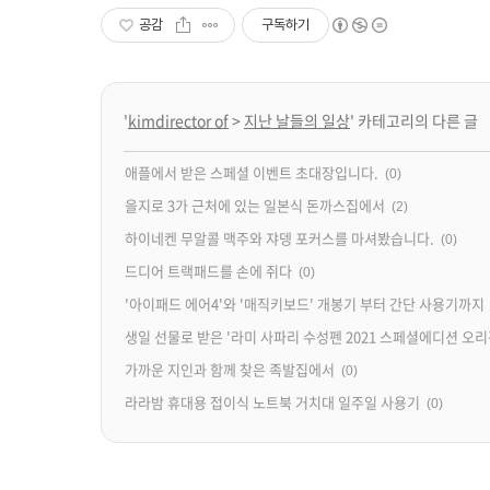
공감
구독하기
'
kimdirector of
>
지난 날들의 일상
' 카테고리의 다른 글
애플에서 받은 스페셜 이벤트 초대장입니다.
(0)
을지로 3가 근처에 있는 일본식 돈까스집에서
(2)
하이네켄 무알콜 맥주와 쟈뎅 포커스를 마셔봤습니다.
(0)
드디어 트랙패드를 손에 쥐다
(0)
'아이패드 에어4'와 '매직키보드' 개봉기 부터 간단 사용기까지
생일 선물로 받은 '라미 사파리 수성펜 2021 스페셜에디션 오리
가까운 지인과 함께 찾은 족발집에서
(0)
라라밤 휴대용 접이식 노트북 거치대 일주일 사용기
(0)