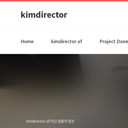
kimdirector
Home
kimdirector of
Project Don
kimdirector of/지난 날들의 일상