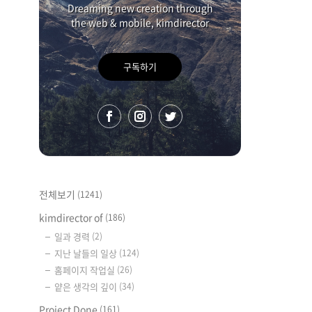
Dreaming new creation through
the web & mobile, kimdirector
구독하기
전체보기
(1241)
kimdirector of
(186)
일과 경력
(2)
지난 날들의 일상
(124)
홈페이지 작업실
(26)
얕은 생각의 깊이
(34)
Project Done
(161)