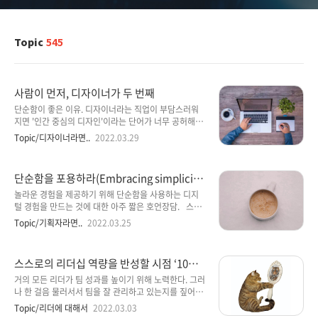
Topic
545
사람이 먼저, 디자이너가 두 번째
단순함이 좋은 이유. 디자이너라는 직업이 부담스러워
지면 '인간 중심의 디자인'이라는 단어가 너무 공허해집
니다. 다른 사람들에 대해 생각하는 것은 좋은 일이지만
Topic/디자이너라면..
2022.03.29
일반적으로 내 정신을 희생해서가 아닙니다. 나는 끊임
없이 스스로에게 상기시킨다. 나는 디자이너이기 이전
에 원하고 필요로 하는 전업 인간이다. 솔직히 말해서,
단순함을 포용하라(Embracing simplicit
인간이 된다는 것 또한 압도적일 수 있습니다. 그래서 디
y)
자인과 생활이 너무 복잡해지면 단순화하는 경향이 있
놀라운 경험을 제공하기 위해 단순함을 사용하는 디지
다. 단순화는 인간인 나에게 더 많은 디자인 행위를 즐길
털 경험을 만드는 것에 대한 아주 짧은 호언장담. 스페
수 있게 해준다. 아니면… 어쩌면 내가 바보일 수도 있습
인에 가면 매일 아침 가장 먼저 하는 일은 모닝커피를 마
Topic/기획자라면..
2022.03.25
니다. 단순성 = 복잡성 단순성과 복잡성의 개념은 UX 및
시기 위해 동네 카페에 산책을 가는 것입니다. Cafe
제품 커뮤니티뿐만 아니라 더 큰 디자인 세계에서도 항
con leche는 내가 가장 좋아하는 음료 중 하나입니
상 논의될 것입니다. 단순함의 미덕(예, 이것이 그중 하
다. 진한 커피와 맛있는 신선한 우유 (이름에 힌트가 있
스스로의 리더십 역량을 반성할 시점 ‘10가
나입니다) ..
음) 로 구성된 아름답고 단순한 음료 입니다. 그것은 절
지 조짐’
대적으로 아름다운 음료입니다. 두 가지 재료만으로 어
거의 모든 리더가 팀 성과를 높이기 위해 노력한다. 그러
떻게 이렇게 멋진 경험을 할 수 있는지 궁금하실 것입니
나 한 걸음 물러서서 팀을 잘 관리하고 있는지를 짚어보
다. 대답은 매우 간단합니다. 그러한 예술과 공예는 이
는 경우는 얼마나 될까? 관리자는 비전을 설파하느라 너
Topic/리더에 대해서
2022.03.03
두 가지 재료에 생명을 불어넣었습니다. 두 가지 간단하
무 바빠서 스스로의 기초를 좀 더 단단히 해야 한다는 조