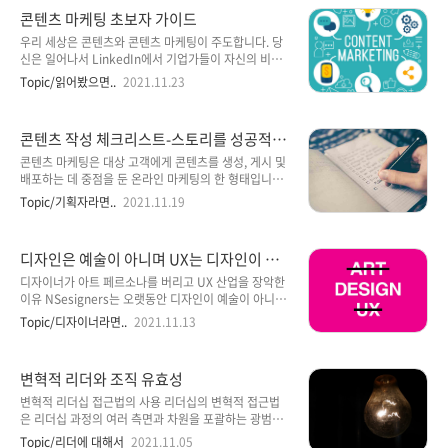
되었다. 우리가 지금 나누고 있는 모든 디지털 채널 속
습니까? 사용자가 반복적으로 행동하도록 하려면 사용
콘텐츠 마케팅 초보자 가이드
대화를 실제..
자의 기본 심리를 이해해야 합니다. 사용자 행동을 유도
하는 이유는 무엇입니까? 우선, 사람이 디지털 제품과
우리 세상은 콘텐츠와 콘텐츠 마케팅이 주도합니다. 당
갖는 모든 상호 작용은 동일한 패턴을 따릅니다. 정보 —
신은 일어나서 LinkedIn에서 기업가들이 자신의 비즈
사용자가 정보를 필터링합니다.의미 — 사용자는 의미
니스에 대해 이야기하는 비디오를 봅니다. 출근길에 좋
Topic/읽어봤으면..
2021.11.23
를 찾습니다.시간 — 사용자가 시간 프레임 내에서 작업
아하는 팟캐스트를 듣습니다. 우리는 모두 살고, 호흡하
을 수행합니다.메모리 — 사용자는 상호작용의 조각을
고, 콘텐츠를 먹습니다. 따라서 콘텐츠 마케팅이 오늘날
메모리에 저장합니다. 이러한 상호 작용의 각 단계에 대
가장 빠르게 진화하는 마케팅 분야 중 하나라는 사실은
콘텐츠 작성 체크리스트-스토리를 성공적으
해 습관 형성 제품을 구..
그리 놀라운 일이 아닙니다. 콘텐츠 마케팅 전략의 힘은
로 시작하는 7단계
신규 고객 유치, 사용자 교육, 수익 창출 및 강력한 브랜
콘텐츠 마케팅은 대상 고객에게 콘텐츠를 생성, 게시 및
드 인지도 구축에 있습니다. 귀하와 귀하의 비즈니스에
배포하는 데 중점을 둔 온라인 마케팅의 한 형태입니다.
필요한 모든 것. 하지만 처음부터 제대로 하는 사람은 없
이 전략은 사용자 커뮤니티를 유치 및 참여시키고, 브랜
Topic/기획자라면..
2021.11.19
으며 배우는 과정이기 때문에 빨리 시작할수록 더 좋아
드 인지도와 신뢰도를 높이고, 리드 및 판매를 생성하고,
질 것입니다. 콘텐츠 마케팅이란? 콘텐츠는 '우리가 더
고객 기반을 확장하는 데 사용됩니다. 1. 정의 처음부터
높은 순위를 매기기 위해 작성하는 것'이나 '인포그래픽'
이 콘텐츠를 작성하는 이유는 무엇입니까? 이 질문에 대
디자인은 예술이 아니며 UX는 디자인이 아
또는..
한 대답은 당신의 목소리 톤을 설정하고 당신이 2살짜리
닙니다.
아이의 주의 집중 시간을 가질 경우에 대비해 메시지를
디자이너가 아트 페르소나를 버리고 UX 산업을 장악한
계속 전달합니다. 일반적으로 온라인에 게시되는 모든
이유 NSesigners는 오랫동안 디자인이 예술이 아니라
콘텐츠에는 세 가지 큰 그림이 있는 비즈니스 목표가 있
는 편견을 깨기 위해 노력해 왔습니다. 최근에야 회사에
Topic/디자이너라면..
2021.11.13
습니다. Educational 의견은 중요하지 않습니다. 다음
서 디자인이 성공적인 비즈니스 접근 방식의 필수 구성
을 사용하는 사고 리더로서의 전문성은 무엇을 합니까?
요소라는 것을 인식하기 시작했습니다. 그리고 IBM 및
사용법 및 가이드 전자책 및 무료 콘텐츠 워크시트 ..
Fidelity 와 같은 대기업이 "디자인 사고" 전략을 채택
변혁적 리더와 조직 유효성
하면서 디자이너를 찾고 있습니다. 그러나 우리가 큰 테
이블에 영구적으로 앉기를 원한다면 아직 해야 할 일이
변혁적 리더십 접근법의 사용 리더십의 변혁적 접근법
있습니다. 그러나 디자이너가 누구이며 정확히 무엇을
은 리더십 과정의 여러 측면과 차원을 포괄하는 광범위
하는지에 대한 새로운 혼동 이 있는 것 같습니다 . 우리
한 시각에 기초하고 있다. 일반적으로 변혁적 접근법은
Topic/리더에 대해서
2021.11.05