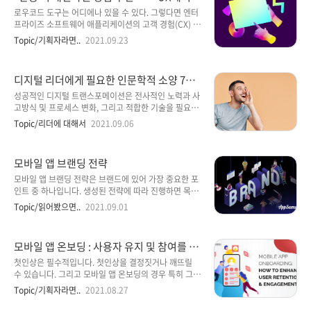
다. 아래 기사는 2019년 7월 초에 CIOKorea 컬럼에
'로우코드'가 가지는 의미
기고된 기사로 조너선 아이브가 애플을 떠난 이유와 디
로우코드 도구는 어디에나 있을 수 있다. 그렇다면 엔터
자이너로써의 사명감같은 이야기를 담고 있어서 소개한
프라이즈 소프트웨어 애플리케이션의 고객 경험(CX) 또
다. 아이브가 애플을 떠나는 이유 아이브가 애플을 그만
는 사용자 경험(UX)에도 로우코드가 필요하지 않을까?
Topic/기획자라면..
2021.09.23
두는 것을 놓고 이런저런 이야기가 많지만, 가장 단순한
이제 ‘하향식(top-down)’ 개발은 이른바 ‘상향식
것이 가장 정확한 대답일 것이다. 그는 자신의 ‘예술’을
(bottom-up)’ 사용자 중심 개발에 자리를 내주게 됐다.
다시 찾을 기회가 필요했다. 그의 선택을 가장 잘 이해할
이 사용자 중심 개발은 향후 소프트웨어 엔지니어링에
디지털 리더에게 필요한 인문학적 소양 7가
..
서 필수 요소가 될까? 너무 나간 것일까? ​ 소프트웨어 개
지
발에 템플릿, 사전 설계, 통합 용이성 등을 제공하는 ‘로
성공적인 디지털 트랜스포메이션은 전사적인 노력과 사
우코드’ 플랫폼 및 도구가 최근 몇 년간 급속하게 성장하
고방식 및 프로세스 변화, 그리고 적합한 기술을 필요로
고 광범위하게 대중화됐다. 마치 단축키나 가속기 같은
한다. 나아가 유능한 CIO와 디지털 리더의 존재가 반드
Topic/리더에 대해서
2021.09.06
이 도구를 사용하는 사례가 계속 증가하고 있다. 그렇다
시 필요하다. 근래 최대의 비즈니스 중단 사태라고 할 만
면 프론트엔드 고객 또는 사용자 경험 도구 또한 필요하
한 사태가 벌어진 이후 IT 리더에게 요청되는 것이 훨씬
지 않을까? 이미 알고 있겠지만 로우코드는 드래..
더 많아지고 있다. CIO들이 디지털 계획에 더해 담당하
모바일 앱 브랜딩 전략
고 있는 비용 절감, 사이버 보안 및 준법 조치의 준비 여
부 확인, 혁신 지원, 고객 소통 강화 등의 임무와 관련된
모바일 앱 브랜딩 전략은 브랜드에 있어 가장 중요한 포
것들이다. MIT 슬론 정보시스템 연구센터(CISR) 연구
인트 중 하나입니다. 생성된 전략에 따라 진행하면 목표
원 스테파니 워너는 “많은 CIO들이 다양한 부가 업무에
를 달성할 수 있습니다. 하지만 올바른 모바일 앱 브랜딩
Topic/읽어봤으면..
2021.09.01
대해 애로점을 토로한다. 그들의 역할이 실제로 광범위
전략을 세우기 위해 주의해야 할 점을 살펴 보겠습니다.
해지고 비즈니스 지향적으로 되고 있다”면서 “업무가
사용자 중심 앱 디자인 모바일 앱 브랜딩 전략은 앱 사용
극적으로 달라졌고 소속 회사가 어떻게 운영될 것인..
자의 기대를 충족시키는 데 중점을 둡니다. 이러한 전략
모바일 앱 온보딩 : 사용자 유지 및 참여를 향
은 사용자 경험을 개선하는 것을 목표로 합니다. 사용자
상시키는 10가지 입증된 방법
는 자주 하는 모바일 앱을 평가하기 때문입니다. A/B 테
첫인상은 필수적입니다. 첫인상을 결정짓거나 깨뜨릴
스트는 모바일 앱을 개발하는 동안 사용자의 요구를 이
수 있습니다. 그리고 모바일 앱 온보딩의 경우 특히 그렇
해하고 사용자 경험을 평가하기 위해 수행되어야 합니
습니다. "훌륭한 첫인상을 남길 수 있는 두 번째 기회는
Topic/기획자라면..
2021.08.27
다. A/B 테스팅은 최종 사용자가 좋아하는 앱을 디자인
없습니다."- 윌 로저스. 사용자가 예측할 수 없고 주의가
하는 데 도움이 됩니다. 여기서 사용자가 주요 요인이고
산만해지는 모바일 앱 세계에서 지속적인 인상을 남기