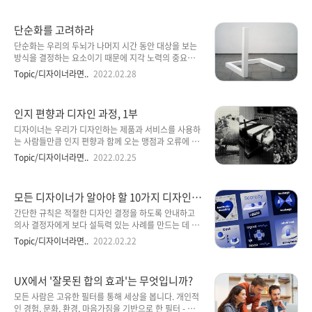
지만 높은 수준에서 실행하면 맛있는 경험을 할 수 있습
짐을 놓치기 쉽다. 베테랑 임원들의 조언에 따르면 기술
니다. 내가 계속 돌아와서 더 많은 것을 요구하는 것. 이
리더가 자신의 접근방식에 대해 재고해야 할 때임을 알
단순화를 고려하라
..
리는 경고 조짐이 있다. 스스로의 리더십에 반성해야 할
때임을 알려주는 몇 가지 조짐에 관해 알아본다. 사람들
단순화는 우리의 두뇌가 나머지 시간 동안 대상을 보는
이 떠나고 있다 리볼런트 그룹(Revolent Group)의 사
방식을 결정하는 요소이기 때문에 지각 노력의 중요한
장 나빌라 살렘은 나약한 리더십의 확실한 조짐은 높은
단계입니다. 그러나 단순화를 실행하는 것은 왜 그렇게
Topic/디자이너라면..
2022.02.28
직원 이직률이라고 말했다. 그녀는 상부에서 공감하지
극도로 어려운가? 예술적으로 말하면 단순화는 특정한
못하는 경우가 많을 때 이러한 현상이 나타난다며 다음
것에서 단순한 것에 이르는 스펙트럼입니다. 일상생활
과 같이 설명했다. “궁극적으로 직원들이 관심을 받고
에서 단순화는 주변 세계를 더 잘 인식하는 도구 역할을
인지 편향과 디자인 과정, 1부
있다..
합니다. 우리는 하루 일과를 빠르고 자신 있게 움직일 수
있도록 아이디어, 사람, 표지판, 지침 등을 단순화합니
디자이너는 우리가 디자인하는 제품과 서비스를 사용하
다. 이 과정에서 진정으로 시간과 주의가 필요한 삶의 측
는 사람들만큼 인지 편향과 함께 오는 맹점과 오류에 취
면을 지나치게 단순화하지 않기 위해 지나치게 단순화
약합니다. 사전에 식별하고 완화할 만큼 부지런하지 않
Topic/디자이너라면..
2022.02.25
하기 쉽습니다. 예술가들에게 단순화는 건축이나 디자
으면 편견이 디자인 프로세스에 스며들 수 있습니다. 이
인과 같은 영역에서 트렌드에 머물러 있는 효과적인 시
것을 피하는 큰 부분은 언제 어떻게 설계 프로세스에 도
각적 도구였습니다. 그러나 가장 강렬한 형태의 단순화
입되어 설계 결정에 영향을 미칠 수 있는지에 대한 인식
모든 디자이너가 알아야 할 10가지 디자인
는 지나친 단순화로 이어..
을 키우는 것입니다. 이 기사에서는 내가 직접 경험한 몇
원칙
가지 인지 편향과 그 영향을 완화하기 위한 전략을 살펴
간단한 규칙은 적절한 디자인 결정을 하도록 안내하고
봅니다. 이러한 편견은 결코 디자이너가 알아야 한다고
의사 결정자에게 보다 설득력 있는 사례를 만드는 데 도
생각하는 유일한 것이 아닙니다. 다른 편견도 많이 있습
움이 됩니다. 디자인 원칙은 좋은 제품 디자인의 기초를
Topic/디자이너라면..
2022.02.22
니다. 즉, 디자이너가 디자인 프로세스에서 처리해야 하
형성하는 고려 사항의 모음입니다. 온라인에서 다양한
는 가장 일반적인 문제라고 생각합니다. 그들은 또한 설
원칙을 나열하는 많은 기사를 찾을 수 있지만 종종 우리
계 결정에 가장 큰 영향을 미칠 수 있는 잠재력을 갖고
가 매일 접하는 제품의 구체적인 예가 부족합니다. 다음
UX에서 '잘못된 합의 효과'는 무엇입니까?
있으며 궁극적으..
은 보다 유용하고 효과적이고 몰입감 있는 디자인을 만
드는 데 도움이 되는 10가지 원칙입니다. The
모든 사람은 고유한 필터를 통해 세상을 봅니다. 개인적
Flexibility-Usability tradeoff시스템의 유연성이 증
인 경험, 문화, 환경, 마음가짐을 기반으로 한 필터 - 목