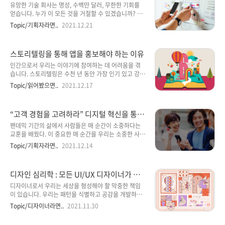
한 단계별 가이드
트웨어 디자이너는 사용자 중심 접근 방식을 통해 사용
유망한 기술 회사는 명성, 수백만 달러, 무한한 기회를
자의 요구에 크게 응답하는 프로젝트를 제공할 수 있습
얻습니다. 누가 이 모든 것을 거절할 수 있겠습니까? 열
니다. 이 접근 방식을 통해 디자이너는 사용자 경험과 참
광자는 차세대 혁신을 시도하지만 결국 모든 스타트업
Topic/기획자라면..
2021.12.21
여를 향상시키는 최신 기술을 지속적으로 검색하고 채
의 20% 만이 출시 시점에 도달합니다 . 솔직히 말해서,
택할 수 있습니다. 그러나 디자이너는 사용자가 제품을
현대 기술 시장은 소프트웨어 솔루션이 너무 많아 가치
디자인할 때 단순하고 사용하기 쉬운 제품을 기대한다
있는 모바일 앱 아이디어를 찾기조차 어렵습니다. 나머
스토리텔링을 통해 앱을 홍보해야 하는 이유
는 것을 기억해야 합니..
지는 이야기하지 않습니다. 시장에서 6년 동안 우리는
수백 개의 신생 기업과 협력했으며 흥미로운 사례를 많
인간으로서 우리는 이야기에 참여하는 데 어려움을 겪
이 보았고 앱에 대한 하나 또는 다른 아이디어가 이해 관
습니다. 스토리텔링은 수천 년 동안 가장 인기 있고 강력
계자의 마음에 어떻게 떠올랐는지에 대한 수십 가지 이
한 의사 소통 방식 중 하나였으며 오늘날에도 여전히 그
Topic/읽어봤으면..
2021.12.17
야기를 들었습니다. 우리는 우리의 경험을 바탕으로 포
렇습니다. 흥미롭고 설득력 있는 내러티브가 듣는 사람
괄적인 가이드를 작성하기로 결정했습니다. 앱 아이디
에게 심오한 심리적 영향을 미칠 수 있다는 증거는 분명
어를 도출하는 방법을 찾고 실행 가능한지 여부와 관점
합니다. 마케팅의 세계와 관련하여 스토리텔링은 또한
“고객 경험을 고려하라” 디지털 혁신을 통한
을 이해하는 데 도움..
매우 효과적인 홍보 기법이 될 수 있습니다. 앱을 홍보할
CX 강화
때 마케팅 믹스의 일부로 스토리텔링을 사용해야 하는
팬데믹 기간의 삶에서 사람들은 매 순간이 소중하다는
이유는 무엇입니까? 어떻게 그렇게 효과적으로 할 수 있
교훈을 배웠다. 이 중요한 매 순간을 우리는 소중한 사람
습니까? 앱을 홍보할 때 스토리텔링을 사용해야 하는 이
들과 교류하고, 또한 사회의 일원으로서 다른 사람들과
Topic/기획자라면..
2021.12.14
유와 관심을 끄는 내러티브를 개발하는 데 도움이 될 수
소통하는 데 사용하고 있다. 특히 소통 방식에 있어서 직
있는 몇 가지 제안에 대해 알아보겠습니다. 스토리텔링
접적인 대화보다는 끊김 없는 디지털 소통이 가장 선호
을 사용하여 앱을 홍보하는 이유는 무엇입니까? 스토리
된다. 채팅, 이메일 또는 소셜 미디어를 통하기 때문에
디자인 심리학 : 모든 UI/UX 디자이너가 알
텔링을 사용하여 앱을..
원하는 시간에 좋아하는 채널에서 편리한 방식으로 커
아야 할 15가지 원칙
뮤니케이션을 진행할 수 있다. 큰 대화는 아주 작은 단위
디자이너로서 우리는 세상을 형성해야 할 막중한 책임
의 대화로 쪼개지기 때문에 아침 식사를 하기 전에 시작
이 있습니다. 우리는 패턴을 식별하고 공감을 개발하여
되었다가 자녀의 하교 시점까지 이어지고, 그날 밤 자기
사용 빈도가 높고 인식 가치가 높은 제품이나 서비스를
Topic/디자이너라면..
2021.11.30
전에야 마무리되는 경우도 있다. 이렇게 일상 속에서 여
구축합니다. 그러나 사람과 맥락이 무한히 결합되어 있
러 대화가 동시에 진행되는 것은 지극히 평범한 일상이
을 때 문제를 해결할 수 있는 경험을 어떻게 만들 수 있