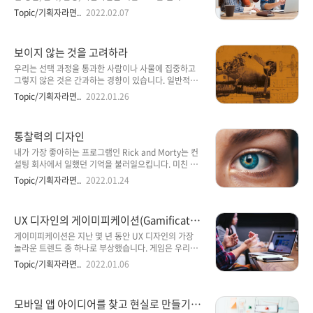
가함에 따라 사용성은 감소합니다. 유연한 설계는 더 많
록은 계속됩니다. 그러나 종종 이러한 필터는 공유되어
Topic/기획자라면..
2022.02.07
은 기능을 지원하고 광범위한 요구 사항을 충족하지만
다른 사람들이 세상을 자신과 비슷한 방식으로 보고 있
전문 도구보다 이러한 기능을 덜 효율적으로 수행합니
다고 믿게 만듭니다. 거짓 합의 효과는 무엇입니까? 잘
다. 유연성과 유용성의 균형을 맞출 때 사용자의 요구 사
못된 합의 효과는 다른 사람들이 당신에게 동의하고, 당
보이지 않는 것을 고려하라
항..
신처럼 생각하고, 당신처럼 행동할 정도를 과대평가하
는 현상이자 경향입니다. 이렇게 생각하십시오. "Eat at
우리는 선택 과정을 통과한 사람이나 사물에 집중하고
Joe's" 표지판을 착용하고 지역 대학 캠퍼스, 직장 또는
그렇지 않은 것은 간과하는 경향이 있습니다. 일반적으
기타 공공장소를 30분 동안 산책하라는 요청을 받은 경
로 가시성이 부족하기 때문입니다. 디자인 연구생존 편
Topic/기획자라면..
2022.01.26
우 그렇게 하시겠습니까? Stanford에서 수행된 연구에
향이 디자인 프로세스에 침투할 수 있는 한 가지 중요한
서 104명의 대학생에게 똑같은 질문을 했습니다. 그들
방법은 디자인 연구에서 우리가 선택(또는 제외)하는 참
은 그들이 원한다면 거부할 수 있는 절대적인 자유가..
가자를 통하는 것입니다. 참가자 다양성의 부족은 필연
통찰력의 디자인
적으로 데이터 다양성의 부족으로 이어질 것입니다. 한
가지 관점만 고려한다면 데이터의 신뢰성이 떨어집니
내가 가장 좋아하는 프로그램인 Rick and Morty는 컨
다. 디자인 피드백디자인 피드백은 디자인 프로세스의
설팅 회사에서 일했던 기억을 불러일으킵니다. 미친 과
또 다른 중요한 부분이자 생존 편향이 작용할 수 있는 부
학자 릭이 초조해하는 손자 모티를 데리고 다른 행성과
Topic/기획자라면..
2022.01.24
분입니다. 최고의 디자인은 특히 그것을 사용할 사람들
차원으로 모험을 떠나는 내용입니다. Rick and Morty
과 관련하여 다양한 관점을 고려하는 디자인입니다. 예
와 마찬가지로 디자인 컨설턴트는 다양한 산업의 고객
를 들어, 동료의 긍정적인 피드백에만 너무 집중하면 충
에게 그들의 문화와 환경에 몰입하여 조언합니다. 이해
UX 디자인의 게이미피케이션(Gamificatio
분히 탄력적이지 못한 솔루션..
관계자를 인터뷰하고, 현장 및 데스크 리서치를 수행하
n): 사용자 경험 및 참여 향상
고, 통찰력과 프로토타입을 만들고 , 미래를 추측하고,
게이미피케이션은 지난 몇 년 동안 UX 디자인의 가장
가설을 테스트하고, 이후에 전략을 조언하고 구현합니
놀라운 트렌드 중 하나로 부상했습니다. 게임은 우리에
다. 수년에 걸쳐 나는 Notion과 Trello 에 관한 문서 모
게 동기를 부여하고 학습을 도우며 가장 중요한 것은 직
Topic/기획자라면..
2022.01.06
음집을 가지고 있었습니다. 이 문서는 문화 를 통한 과거
장에서 긴 하루를 보낸 후 긴장을 푸는 데 도움이 되어
모험에 대한 관찰과 생각을 간략하게 요약한 것입니다.
우리 삶에 활력을 불어넣는 데 큰 역할을 합니다. 수년에
나는 내가 흥미롭게 찾은 단어, 그림, 이야기,..
걸쳐 우리는 일상 생활을 향상시키는 데 게임의 스릴 넘
모바일 앱 아이디어를 찾고 현실로 만들기 위
치는 특성을 적용했습니다. 기술의 빠른 향상으로 소프