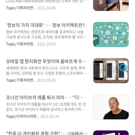
결과를 보여야 한다. 12명의 전문가에게 조직의 고객 경
CIO(Chief Information Officer)는 IT에서 하는 모든
험을 지속적으로 개선하기 위해 CIO가 할 수 있는 일에
일이 고객에게 초점을 맞출 수 있도록 운영 및 조직 문화
Topic/기획자라면..
2021.10.08
대한 팁을 요청했다. 전담 팀을 꾸려라소비자들은 기업
를 재고해야 한다. LPL 파이낸셜(LPL Financial)의
들로부터 좋은 경험을 기대하며, 자신들의 돈으로 그것
CIO 에이미 에빈스는 ‘IT의 역할’과 관련해 기업 제품을
을 보상한다. 소프트웨어 제조업체 젠데스..
지원하는 것에서 벗어나 고객이 원하는 경험을 만드는
‘정보의 가치 극대화’··· 정보 아키텍트란?
것에 중점을 두고 있다고 밝혔다. 그는 “5년 전만 해도
CIO가 전략을 이야기할 때 그 핵심은 성장이었고 매우
정보 아키텍처는 콘텐츠와 데이터를 효과적이고 사용
제품 중심적이었다. 고객을 언급하긴 했지만 최우선은
가능한 방식으로 구조화, 조직화, 범주화하여 웹 사이트
아니었다. 하지만 지난 2년 동안 큰 변화가 있었다. 이제
와 애플리케이션의 가치를 극대화하는 기술이다. 정의
Topic/기획자라면..
2021.10.05
는 고객이 항상 중심에 있게 됐다”라고 말했다. 이어서
정보 아키텍처는 주로 웹 사이트와 애플리케이션의 콘
에빈스는 고객 중심적 접근을 위해서는 기존과 다른 사
텐츠 및 데이터를 효과적이며 쓸모 있게끔 구조화, 조직
고방식과 업무 방..
화, 범주화하는 것을 의미한다. 애플리케이션의 프론트
모바일 앱 현지화란 무엇이며 올바르게 수행
엔드가 점점 더 복잡해지고 있다. 여러 플랫폼에 걸쳐 있
하는 방법
고, 다양한 사용 사례에 적용되며, 날로 증가하는 정보
세계화된 현대 사회에서 비즈니스는 지리적 경계, 특히
원천으로부터 데이터를 끌어오고 있어서다. 정보 아키
웹 사이트, 모바일 앱 또는 다양한 유형의 소프트웨어와
텍처는 모든 데이터 조각을 하나의 일관된 형태로 통합
같은 디지털 제품과 관련하여 점점 더 제한을 받습니다.
Topic/기획자라면..
2021.09.28
하는 기술이다. 프레임워크맥킨지 앤드 컴퍼니의 어소
제품을 다른 시장에 출시할 때 현지화 프로세스가 중요
시에이트 파트너 다니엘 월런스에 따르면 탄탄한 정보
한 측면입니다. 이로 인해 더 많은 지리적 대상 시장에
아키텍처가 없다면 기업은 웨어하우스에 수집된 데이터
매력을 느끼고 다양한 국가에 거주하고 다양한 문화를
조너선 아이브의 애플 퇴사 의미··· "디자이
의 가치를 최대한으로 활용할 수 없..
대표하는 사용자에게 긍정적인 사용자 경험을 제공합니
너여, 꿈꾸는 자신을 되찾아라"
다. 다른 시장을 위해 앱을 현지화할 때 다음과 같은 측
조너선 아이브가 애플을 떠난지 1년 10개월 정도 된 것
면이 번역 및 적용됩니다. 인터페이스 디자인 요소 사용
같다. 조너선 아이브가 애플에 입사하고 퇴사하기까지
정책/조건, 사용 설명서를 포함한 텍스트 통화, 날짜 및
수많은 족적을 남긴, 애플을 얘기할 때, 스티브 잡스에
Topic/디자이너라면..
2021.09.24
기타 숫자 형식 특정 국가 또는 문화에 속하는 이미지 및
이어 조너선 아이브가 가장 많이 대두될 만큼의 인물이
그래픽 요소 구어 등을 포함한 음성 녹음 그것은 참으로
아닌가 생각한다. 애플의 디자인적 측면에서는 조너선
중요한 주제입니다. 이제 iOS 및 Android용 모바일..
아이브를 빼고 애기할 수 있는 부분은 거의 없을 것 같
"한층 더 개인화된 경험 구현"··· UX에서