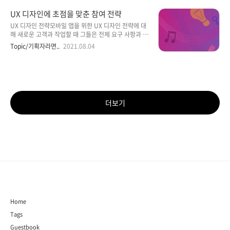
목표가 그라는 것을 이해하는 것이 필수적입니다. 사용
는 것은 매우 어렵습니다. 사용자 온보딩을 크게 고려하
UX 디자인에 초점을 맞춘 참여 전략
자를 조..
지 않고 단순히 앱을 실행하면 처음부터 사용자의 관심
을 끌 기회를 잃게 됩니다. 따라서 앱 온보딩 프로세스는
UX 디자인 전략모바일 앱을 위한 UX 디자인 전략에 대
즐거운 사용자 경험 을 만드는 가장 중요한 단계 중 하나
해 새로운 고객과 작업할 때 그들은 전체 요구 사항과 제
로 간주됩니다 .그러나 모바일 앱 온보딩이란 무엇이며
품 목표를 제시합니다. 세션은 일반적으로 클라이언트
Topic/기획자라면..
2021.08.04
올바르게 수행하는 방법은 무엇입니까? 이 블로그에서
의 야심찬 진술이나 목표로 시작됩니다. 우리는 고객을
는 사용자 참여 및 유지를 향상하는 데 도움이 되는 몇
위해 모든 것을 하는 앱을 만들 것입니다....고객이 필요
가지 입증된 온보딩 전략에 대해 설명합니다. 앱 온보딩
로 하는 모든 것이 한 곳에 있을 것입니다. 이것이 장기
이란 무엇..
적인 목표일 수 있지만 이 원대한 계획은 일반적으로 해
당 업계의 더 작은 요구에 의해 촉발되었습니다. 명확해
지는 순간, 업계에서 일하는 누군가가 한 가지 실망스러
더보기
운 부분을 발견하고 다음과 같이 말했습니다. 나는 시장
의 격차를 보고 그것을 고칠 방법에 대한 아이디어를 냈
고 거기에서 성장했습니다. "성장했다"이것이 일반적으
로 의미하는 바는 원래의 아이디어나 문제점이 희석되
어 예전만큼 중..
Home
Tags
Guestbook