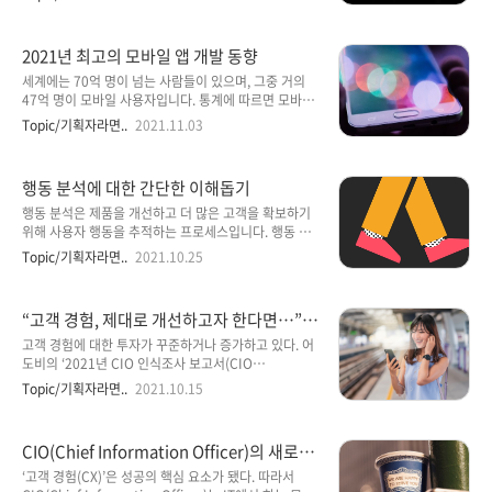
가 직업에서 예술적 디바 디자이너의 페르소나를 분리
리더들이 조직에서 중요한 변화를 어떻게 시작하고 전
했을 때 사람들은 이제 디자이너를 사용자 경험(UX) 전
개하며 시행해 가는가를 설명하고 있다.변혁적 리더들
문가로 혼동합니다. 이제 화를 내기 전에 먼저 UX가 무
은 구성원들에게 권한을 위임해주고 변화과정에서 구성
2021년 최고의 모바일 앱 개발 동향
엇..
원들의 능력을 키워 나가려고 한다. 리더들은 구성원들
의 공익의식을 높이고 다른 사람들을 위하여 그들 자신
세계에는 70억 명이 넘는 사람들이 있으며, 그중 거의
의 이익을 초월할 수 있도록 하기 위해 노력한다. 변혁적
47억 명이 모바일 사용자입니다. 통계에 따르면 모바일
리더들은 변화를 이룩하기 위해 스스로가 구성원들에게
시간의 90%가 애플리케이션에 사용됩니다. 따라서 어
Topic/기획자라면..
2021.11.03
강력한 역할 모델이 된다. 그들은 고도의 도덕저거 가치
떤 종류의 애플리케이션(또는 기능)이 증가하고 있는지
를 개발하고 자결적인 정체성을 가지고 있다. 또한 그들
궁금할 수 있습니다. 다음은 모바일 앱 개발에서 지난 몇
은 자신감에 차 있고 유능하며 논리 정연할 뿐만 아니라
개월 동안 관찰한 소비자 요구 사항입니다. 모바일 지갑
행동 분석에 대한 간단한 이해돕기
뚜렷한 이상을 설득력 있는 말로..
: 점점 더 많은 사람들이 온라인 쇼핑을 통해 시간을 절
약하고 싶어합니다. 커뮤니케이터 : Snapchat과
행동 분석은 제품을 개선하고 더 많은 고객을 확보하기
Facetime은 새로운 Skype이지만 이동성이 증가함에
위해 사용자 행동을 추적하는 프로세스입니다. 행동 분
따라 여기에 그치지 않습니다. 비서 : 사용자는 개인 비
석의 기초는 사용자가 제품 내에서 여정의 모든 단계에
Topic/기획자라면..
2021.10.25
서를 통해 일상 업무를 최적화하고 생산성을 높일 수 있
서 트리거하는 모든 '이벤트'입니다. 이것은 특정 탐색
습니다. 지속적으로 소비자 요구를 충족시키는 모바일
모음 버튼을 클릭하거나 내보내기를 커밋하거나 탭을
앱 소유자는 성공 가능성을 높일 것입니다. 그것은 그
전환하거나 더 높은 계획으로 업그레이드할 수 있습니
“고객 경험, 제대로 개선하고자 한다면…” 8
들..
다. 사용자는 알려진 프로필(예: 로그인한 클라이언트)
가지 조언
또는 알려지지 않은 프로필(예: 익명의 웹사이트 방문
고객 경험에 대한 투자가 꾸준하거나 증가하고 있다. 어
자)일 수 있습니다. 행동 분석을 사용하여 제품 결정 내
도비의 ‘2021년 CIO 인식조사 보고서(CIO
리기사용자가 제품에서 트리거하는 이벤트를 추적하는
Perspectives Survey 2021)[바로가기]’에 따르면 응
Topic/기획자라면..
2021.10.15
것은 퍼즐의 일부일 뿐입니다. 중요한 다음 단계는 원시
답자 중 33%는 투자가 증가했다고 답한 반면, 8%만이
데이터를 주의 깊게 분석하는 것입니다. 사용자가 앱 또
삭감되었다고 응답했으며, 나머지는 동일하다고 보았
는 SaaS 제품 내에서 어떻게 행동하는지 이해하는 것은
다. 미국에서는 훨씬 더 높은 비율의 CIO가 CX에 대한
CIO(Chief Information Officer)의 새로운
즐거운 사용자 경험..
예산 증가를 목격하고 있다. 예산이 늘어났다고 응답한
핵심 아젠다··· '고객 경험(CX)'
CIO가 40%에 이른다. CIO는 이 모든 돈에 대해 좋은
‘고객 경험(CX)’은 성공의 핵심 요소가 됐다. 따라서